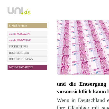
E-Mail Postfach
uni.de MAGAZIN
uni.de PINNWAND
STUDIENTIPPS
HOCHSCHULEN
HOCHSCHULNEWS
WOHNUNGSSUCHE
und die Entsorgung 
voraussichtlich kaum 
Wenn in Deutschland ei
ihre Gläubiger mit sta