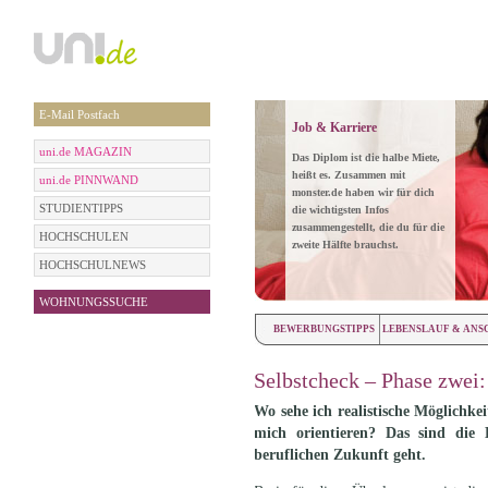
E-Mail Postfach
Job & Karriere
uni.de MAGAZIN
Das Diplom ist die halbe Miete,
heißt es. Zusammen mit
uni.de PINNWAND
monster.de haben wir für dich
STUDIENTIPPS
die wichtigsten Infos
zusammengestellt, die du für die
HOCHSCHULEN
zweite Hälfte brauchst.
HOCHSCHULNEWS
WOHNUNGSSUCHE
BEWERBUNGSTIPPS
LEBENSLAUF & ANS
Selbstcheck – Phase zwei
Wo sehe ich realistische Möglichkei
mich orientieren? Das sind die
beruflichen Zukunft geht.