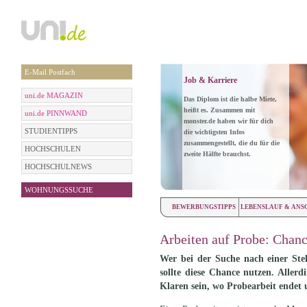
E-Mail Postfach
Job & Karriere
uni.de MAGAZIN
Das Diplom ist die halbe Miete,
heißt es. Zusammen mit
uni.de PINNWAND
monster.de haben wir für dich
STUDIENTIPPS
die wichtigsten Infos
zusammengestellt, die du für die
HOCHSCHULEN
zweite Hälfte brauchst.
HOCHSCHULNEWS
WOHNUNGSSUCHE
BEWERBUNGSTIPPS
LEBENSLAUF & ANS
Arbeiten auf Probe: Chanc
Wer bei der Suche nach einer Stel
sollte diese Chance nutzen. Aller
Klaren sein, wo Probearbeit endet