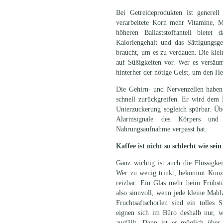
Bei Getreideprodukten ist generel
verarbeitete Korn mehr Vitamine, Mi
höheren Ballaststoffanteil bietet
Kaloriengehalt und das Sättigungsg
braucht, um es zu verdauen. Die kle
auf Süßigkeiten vor. Wer es versäum
hinterher der nötige Geist, um den He
Die Gehirn- und Nervenzellen haben 
schnell zurückgreifen. Er wird dem B
Unterzuckerung sogleich spürbar. Übe
Alarmsignale des Körpers und 
Nahrungsaufnahme verpasst hat.
Kaffee ist nicht so schlecht wie sei
Ganz wichtig ist auch die Flüssigke
Wer zu wenig trinkt, bekommt Konze
reizbar. Ein Glas mehr beim Frühstüc
also sinnvoll, wenn jede kleine Mahl
Fruchtsaftschorlen sind ein tolles 
eignen sich im Büro deshalb nur, w
ausfällt. Dann ist es möglich übe