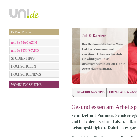
E-Mail Postfach
Job & Karriere
uni.de MAGAZIN
Das Diplom ist die halbe Miete,
heißt es. Zusammen mit
uni.de PINNWAND
monster.de haben wir für dich
STUDIENTIPPS
die wichtigsten Infos
zusammengestellt, die du für die
HOCHSCHULEN
zweite Hälfte brauchst.
HOCHSCHULNEWS
WOHNUNGSSUCHE
BEWERBUNGSTIPPS
LEBENSLAUF & ANS
Gesund essen am Arbeitsp
Schnitzel mit Pommes, Schokoriege
läuft leider vieles falsch. 
Leistungsfähigkeit. Dabei ist es gar