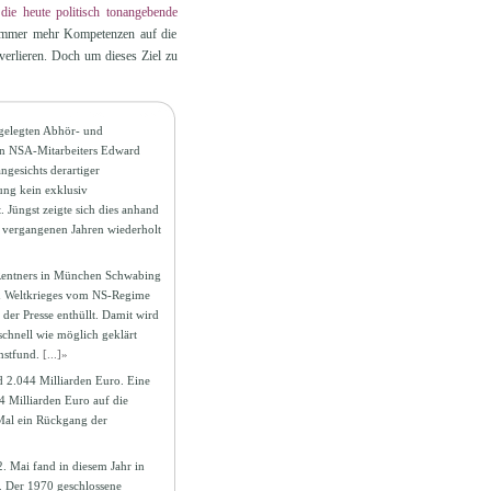
die heute politisch tonangebende
a immer mehr Kompetenzen auf die
 verlieren. Doch um dieses Ziel zu
gelegten Abhör- und
gen NSA-Mitarbeiters Edward
gesichts derartiger
ung kein exklusiv
Jüngst zeigte sich dies anhand
 vergangenen Jahren wiederholt
Rentners in München Schwabing
en Weltkrieges vom NS-Regime
der Presse enthüllt. Damit wird
schnell wie möglich geklärt
nstfund.
[...]»
d 2.044 Milliarden Euro. Eine
 Milliarden Euro auf die
Mal ein Rückgang der
. Mai fand in diesem Jahr in
. Der 1970 geschlossene