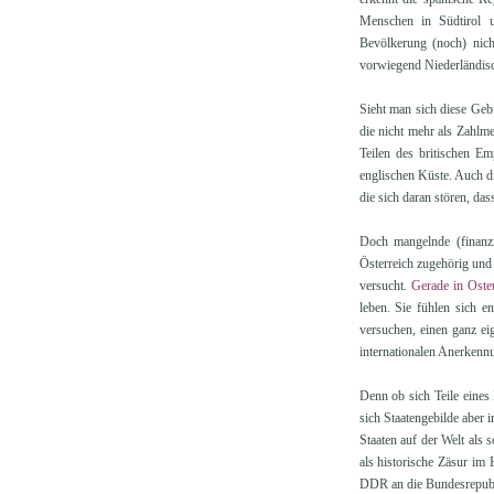
Menschen in Südtirol u
Bevölkerung (noch) nich
vorwiegend Niederländis
Sieht man sich diese Gebi
die nicht mehr als Zahlme
Teilen des britischen E
englischen Küste. Auch di
die sich daran stören, da
Doch mangelnde (finanzie
Österreich zugehörig und 
versucht.
Gerade in Oste
leben. Sie fühlen sich e
versuchen, einen ganz ei
internationalen Anerkenn
Denn ob sich Teile eines
sich Staatengebilde aber 
Staaten auf der Welt als 
als historische Zäsur im
DDR an die Bundesrepubli