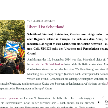
VON CLEMENS POKORNY
| 26.09.2014 13:50
Überall ist Schottland
Schottland, Südtirol, Katalonien, Venetien und einige mehr: La
aller Regionen alleine in Europa, die sich aus dem Staat, de
möchten. Dabei gibt es viele Gründe für eine solche Sezession – 
ums Geld. UNI.DE geht den Ursachen und Perspektiven separa
Grund.
Am Morgen des 19. September 2014 war klar: Schottland bleibt ein T
In
nur vier der 32 Wahlbezirke
hatten sich die Befürworter einer Ab
durchsetzen können – und das bei einer Wahlbeteiligung von etwa 85
Mischung aus Versprechungen (nämlich noch weitergehender Auton
verliert das Pfund, Großbanken als wichtige Arbeitgeber wandern ab
britische Regierung und interessierte Kreise den Schotten in den letzten zwei Wochen vor der
A
separatistische Bewegungen in Europa? Kaum.
osten Spaniens
wollen am 9. November ebenfalls über ihre Unabhängigkeit
Kr
die Sezessionisten locker in der Mehrheit sein – doch anders als die britische
In 
gierung das geplante Referendum erst gar nicht als rechtmäßig an. Nicht wenige
neu