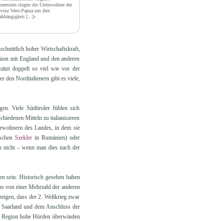
onesiens ringen die Ureinwohner der
vinz West-Papua um ihre
abhängigkeit
[...]»
chnittlich hoher Wirtschaftskraft,
 Union mit England und den anderen
ätzt doppelt so viel wie vor der
 den Norditalienern gibt es viele,
en. Viele Südtiroler fühlen sich
chiedenen Mitteln zu italianisieren
Bewohnern des Landes, in dem sie
rischen
Szekler
in Rumänien) oder
n nicht – wenn man dies nach der
en sein. Historisch gesehen haben
ens von einer Mehrzahl der anderen
zeigen, dass der 2. Weltkrieg zwar
m Saarland und dem Anschluss der
ine Region hohe Hürden überwinden