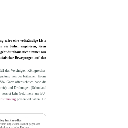
ng wäre eine vollständige Liste
m sie bisher angehören, lösen
es geht durchaus nicht immer nur
tistischer Bewegungen auf den
eil des Vereinigten Königreiches.
spaltung von der britischen Krone
%. Ganz offensichtlich hatte die
omie) und Drohungen (Schottland
, vorerst kein Geld mehr aus EU-
bstimmung
präsentiert hatten. Ein
ieg im Paradies
einem ungleichen Kampf gegen das
-kolonialistische Regime