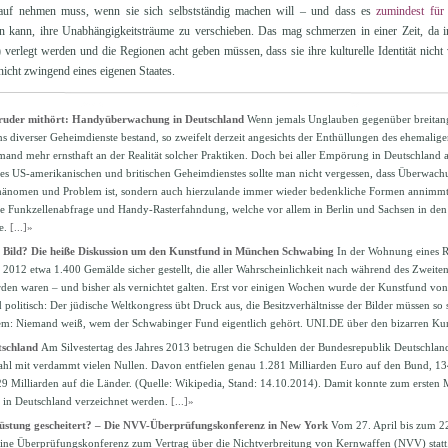
auf nehmen muss, wenn sie sich selbstständig machen will – und dass es
zumindest für 
in kann, ihre Unabhängigkeitsträume zu verschieben. Das mag schmerzen in einer Zeit, d
 verlegt werden und die Regionen acht geben müssen, dass sie ihre kulturelle Identität nicht
 nicht zwingend eines eigenen Staates.
ruder mithört: Handyüberwachung in Deutschland
Wenn jemals Unglauben gegenüber breitan
ns diverser Geheimdienste bestand, so zweifelt derzeit angesichts der Enthüllungen des ehemali
nd mehr ernsthaft an der Realität solcher Praktiken. Doch bei aller Empörung in Deutschland an
s US-amerikanischen und britischen Geheimdienstes sollte man nicht vergessen, dass Überwach
hänomen und Problem ist, sondern auch hierzulande immer wieder bedenkliche Formen annimmt. 
e Funkzellenabfrage und Handy-Rasterfahndung, welche vor allem in Berlin und Sachsen in den
te.
[...]»
 Bild? Die heiße Diskussion um den Kunstfund in München Schwabing
In der Wohnung eines 
2012 etwa 1.400 Gemälde sicher gestellt, die aller Wahrscheinlichkeit nach während des Zweit
en waren – und bisher als vernichtet galten. Erst vor einigen Wochen wurde der Kunstfund von 
olitisch: Der jüdische Weltkongress übt Druck aus, die Besitzverhältnisse der Bilder müssen so 
em: Niemand weiß, wem der Schwabinger Fund eigentlich gehört. UNI.DE über den bizarren Ku
tschland
Am Silvestertag des Jahres 2013 betrugen die Schulden der Bundesrepublik Deutschlan
l mit verdammt vielen Nullen. Davon entfielen genau 1.281 Milliarden Euro auf den Bund, 134
illiarden auf die Länder. (Quelle: Wikipedia, Stand: 14.10.2014). Damit konnte zum ersten 
 in Deutschland verzeichnet werden.
[...]»
brüstung gescheitert? – Die NVV-Überprüfungskonferenz in New York
Vom 27. April bis zum 22
ine Überprüfungskonferenz zum Vertrag über die Nichtverbreitung von Kernwaffen (NVV) statt