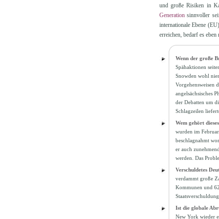
und große Risiken in K
Generation
sinnvoller se
internationale Ebene (EU)
erreichen, bedarf es eben
Wenn der große B
Spähaktionen seite
Snowden wohl niema
Vorgehensweisen de
angelsächsisches P
der Debatten um di
Schlagzeilen liefer
Wem gehört dieses
wurden im Februar 
beschlagnahmt word
er auch zunehmend p
werden. Das Probl
Verschuldetes Deu
verdammt große Zah
Kommunen und 629 M
Staatsverschuldung
Ist die globale A
New York wieder e