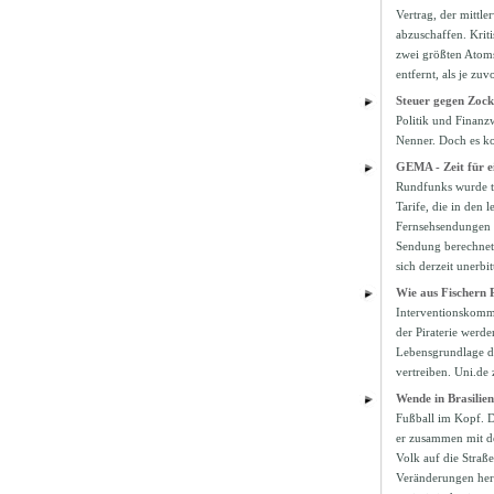
Vertrag, der mittle
abzuschaffen. Krit
zwei größten Atoms
entfernt, als je zu
Steuer gegen Zock
Politik und Finan
Nenner. Doch es ko
GEMA - Zeit für 
Rundfunks wurde tr
Tarife, die in den
Fernsehsendungen m
Sendung berechnet.
sich derzeit unerb
Wie aus Fischern 
Interventionskomma
der Piraterie werde
Lebensgrundlage de
vertreiben. Uni.de
Wende in Brasilie
Fußball im Kopf. D
er zusammen mit d
Volk auf die Straß
Veränderungen herb