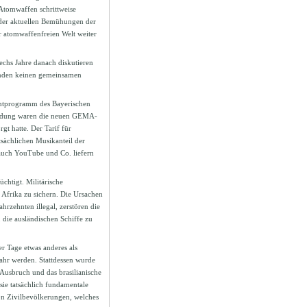
 Atomwaffen schrittweise
d der aktuellen Bemühungen der
 atomwaffenfreien Welt weiter
echs Jahre danach diskutieren
inden keinen gemeinsamen
chtprogramm des Bayerischen
Sendung waren die neuen GEMA-
t hatte. Der Tarif für
sächlichen Musikanteil der
auch YouTube und Co. liefern
chtigt. Militärische
Afrika zu sichern. Die Ursachen
ahrzehnten illegal, zerstören die
 die ausländischen Schiffe zu
er Tage etwas anderes als
ahr werden. Stattdessen wurde
usbruch und das brasilianische
sie tatsächlich fundamentale
on Zivilbevölkerungen, welches