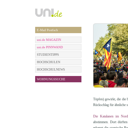
E-Mail Postfach
uni.de MAGAZIN
uni.de PINNWAND
STUDIENTIPPS
HOCHSCHULEN
HOCHSCHULNEWS
WOHNUNGSSUCHE
Töpfen) gewirkt, die die 
Rückschlag für ähnliche 
Die Katalanen im Nord
abstimmen. Dort dürften 
erkennt die spanische Re