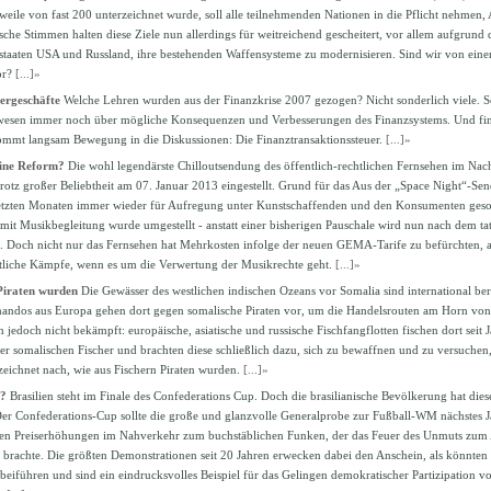
rweile von fast 200 unterzeichnet wurde, soll alle teilnehmenden Nationen in die Pflicht nehmen,
ische Stimmen halten diese Ziele nun allerdings für weitreichend gescheitert, vor allem aufgrun
taaten USA und Russland, ihre bestehenden Waffensysteme zu modernisieren. Sind wir von einer
vor?
[...]»
ergeschäfte
Welche Lehren wurden aus der Finanzkrise 2007 gezogen? Nicht sonderlich viele. S
zwesen immer noch über mögliche Konsequenzen und Verbesserungen des Finanzsystems. Und f
mmt langsam Bewegung in die Diskussionen: Die Finanztransaktionssteuer.
[...]»
eine Reform?
Die wohl legendärste Chilloutsendung des öffentlich-rechtlichen Fernsehen im Na
otz großer Beliebtheit am 07. Januar 2013 eingestellt. Grund für das Aus der „Space Night“-
 letzten Monaten immer wieder für Aufregung unter Kunstschaffenden und den Konsumenten gesorg
it Musikbegleitung wurde umgestellt - anstatt einer bisherigen Pauschale wird nun nach dem tat
 Doch nicht nur das Fernsehen hat Mehrkosten infolge der neuen GEMA-Tarife zu befürchten, 
ittliche Kämpfe, wenn es um die Verwertung der Musikrechte geht.
[...]»
Piraten wurden
Die Gewässer des westlichen indischen Ozeans vor Somalia sind international berü
ndos aus Europa gehen dort gegen somalische Piraten vor, um die Handelsrouten am Horn von 
n jedoch nicht bekämpft: europäische, asiatische und russische Fischfangflotten fischen dort seit J
r somalischen Fischer und brachten diese schließlich dazu, sich zu bewaffnen und zu versuchen,
 zeichnet nach, wie aus Fischern Piraten wurden.
[...]»
n?
Brasilien steht im Finale des Confederations Cup. Doch die brasilianische Bevölkerung hat dies
er Confederations-Cup sollte die große und glanzvolle Generalprobe zur Fußball-WM nächstes J
en Preiserhöhungen im Nahverkehr zum buchstäblichen Funken, der das Feuer des Unmuts zum A
e brachte. Die größten Demonstrationen seit 20 Jahren erwecken dabei den Anschein, als könnten 
eiführen und sind ein eindrucksvolles Beispiel für das Gelingen demokratischer Partizipation v