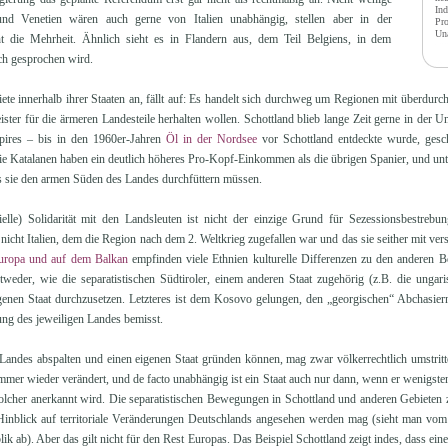
Ind
nd Venetien wären auch gerne von Italien unabhängig, stellen aber in der
Pro
Un
t die Mehrheit. Ähnlich sieht es in Flandern aus, dem Teil Belgiens, in dem
ch gesprochen wird.
ete innerhalb ihrer Staaten an, fällt auf: Es handelt sich durchweg um Regionen mit überdurchs
ister für die ärmeren Landesteile herhalten wollen. Schottland blieb lange Zeit gerne in der
mpires – bis in den 1960er-Jahren
Öl in der Nordsee
vor Schottland entdeckte wurde, gesch
e Katalanen haben ein deutlich höheres Pro-Kopf-Einkommen als die übrigen Spanier, und unter
ss sie den armen Süden des Landes durchfüttern müssen.
lle) Solidarität mit den Landsleuten ist nicht der einzige Grund für Sezessionsbestrebung
nicht Italien, dem die Region nach dem 2. Weltkrieg zugefallen war und das sie seither mit vers
uropa und auf dem Balkan
empfinden viele Ethnien kulturelle Differenzen zu den anderen 
ntweder, wie die separatistischen Südtiroler, einem anderen Staat zugehörig (z.B. die unga
genen Staat durchzusetzen. Letzteres ist dem Kosovo gelungen, den „georgischen“ Abchasier
ung des jeweiligen Landes bemisst.
 Landes abspalten und einen eigenen Staat gründen können, mag zwar völkerrechtlich umstritt
immer wieder verändert, und de facto unabhängig ist ein Staat auch nur dann, wenn er wenigst
solcher anerkannt wird. Die separatistischen Bewegungen in Schottland und anderen Gebieten 
 Hinblick auf territoriale Veränderungen Deutschlands angesehen werden mag (sieht man vo
k ab). Aber das gilt nicht für den Rest Europas. Das Beispiel Schottland zeigt indes, dass e