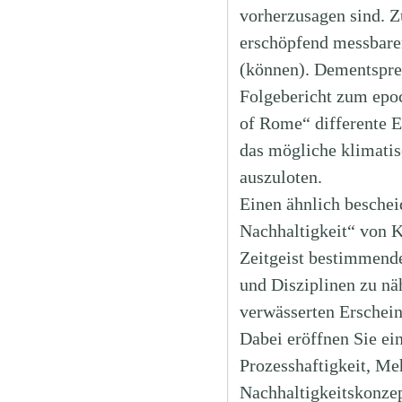
vorherzusagen sind. Zu
erschöpfend messbaren
(können). Dementspre
Folgebericht zum ep
of Rome“ differente 
das mögliche klimati
auszuloten.
Einen ähnlich beschei
Nachhaltigkeit“ von K
Zeitgeist bestimmende
und Disziplinen zu nä
verwässerten Erschei
Dabei eröffnen Sie ei
Prozesshaftigkeit, Me
Nachhaltigkeitskonze