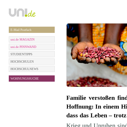
E-Mail Postfach
uni.de MAGAZIN
uni.de PINNWAND
STUDIENTIPPS
HOCHSCHULEN
HOCHSCHULNEWS
WOHNUNGSSUCHE
Familie verstoßen fi
Hoffnung: In einem Hi
dass das Leben – trotz
Krieg und Unruhen sind