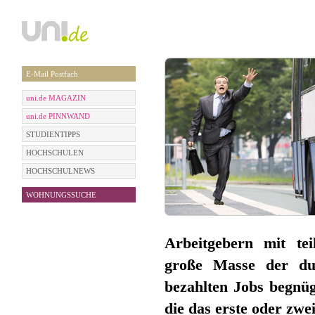
E-Mail Postfach
uni.de MAGAZIN
uni.de PINNWAND
STUDIENTIPPS
HOCHSCHULEN
HOCHSCHULNEWS
WOHNUNGSSUCHE
Arbeitgebern mit teil
große Masse der dur
bezahlten Jobs begnüg
die das erste oder zwe