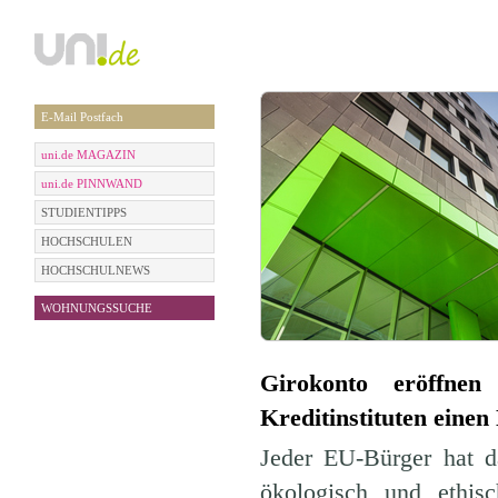
E-Mail Postfach
uni.de MAGAZIN
uni.de PINNWAND
STUDIENTIPPS
HOCHSCHULEN
HOCHSCHULNEWS
WOHNUNGSSUCHE
Girokonto eröffne
Kreditinstituten einen
Jeder EU-Bürger hat d
ökologisch und ethis