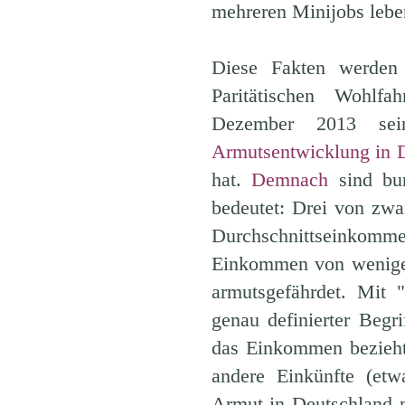
mehreren Minijobs lebe
Diese Fakten werden
Paritätischen Wohlfa
Dezember 2013 sei
Armutsentwicklung in 
hat.
Demnach
sind bun
bedeutet: Drei von zw
Durchschnittseinkomm
Einkommen von weniger
armutsgefährdet. Mit 
genau definierter Begr
das Einkommen bezieht,
andere Einkünfte (etw
Armut in Deutschland ni