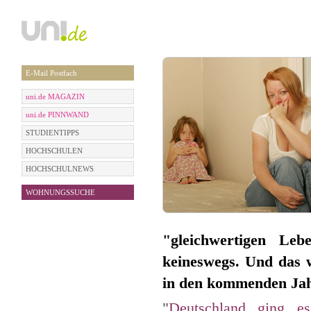
E-Mail Postfach
uni.de MAGAZIN
uni.de PINNWAND
STUDIENTIPPS
HOCHSCHULEN
HOCHSCHULNEWS
WOHNUNGSSUCHE
"gleichwertigen Leb
keineswegs. Und das w
in den kommenden Ja
"
Deutschland ging e