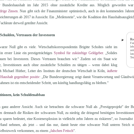
 Bundeshaushalt im Jahr 2015 ohne zusätzliche Kredite aus. Möglich geworden wa
drige Zinsen
. Nun gibt sich der Finanzminister optimistisch, auch in den kommenden Jah
rerleichterungen ab 2017 in Aussicht. Ein „Meilenstein“, wie die Koalition den Haushaltsausglei
achleute derweil geteilter Ansicht.
 Schulden, Vertrauen der Investoren
Re
Fas
arze Null gibt es viele. Wirtschaftskorrespondentin Brigitte Scholtes sieht im
leb
zei
n erster Linie ein prestigeträchtiges
Symbol für zukünftige Geldgeber
. „Solides
lan
Teu
rauen bei Investoren. Dieses Vertrauen brauchen wir.“ Zudem sei ein Staat wie
, Investitionen auch ohne zusätzliche Schulden zu tätigen – wenn dabei klug
 Michael Hüther, Leiter des Instituts der deutschen Wirtschaft in Köln,
äußerte
Haushalt gegenüber positiv
: „Die Bundesregierung zeigt damit Verantwortung und Glaubwürd
nahmen ist ein entscheidender Schritt, um künftig handlungsfähig zu bleiben.“
titionen, kein Schuldenabbau
anz anderer Ansicht. Auch sie betrachten die schwarze Null als „Prestigeprojekt“ der Bun
ien demnach die Risiken der schwarzen Null, zu niedrig die dringend benötigten Investition
zu sparen bedeutet, eine Kostenexplosion in vielleicht zehn Jahren zu riskieren“, so Journal
and nehmen, als jetzt – und das nur, damit heute eine schwarze Null unterm Strich st
 Selbstzweck verkommen, zu einem „
falschen Fetisch
“.