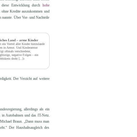
r diese Entwicklung durch
hohe
ren ohne Kredite auszukommen und
ch nannte. Über Vor- und Nachteile
iches Land – arme Kinder
t ein Viertel aller Kinder hierzulande
en in Armut. Und Kinderarmut
tigt oftmals verschiedene,
gfristige, negative Folgen – ein
felskreis droht
[...]»
igkeit. Der Verzicht auf weitere
desregierung, allerdings als ein
en in Autobahnen und das IT-Netz.
ist Michael Braun. „Dann muss man
eht.“ Der Haushaltsaugleich des