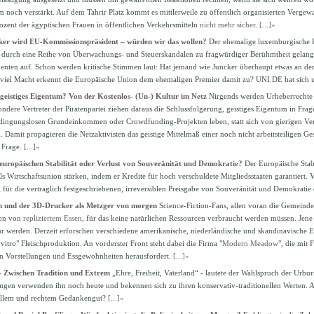
m noch verstärkt. Auf dem Tahrir Platz kommt es mittlerweile zu öffentlich organisierten Vergewa
rozent der ägyptischen Frauen in öffentlichen Verkehrsmitteln
nicht mehr sicher
.
[...]»
er wird EU-Kommissionspräsident – würden wir das wollen?
Der ehemalige luxemburgische P
t durch eine Reihe von Überwachungs- und Steuerskandalen zu fragwürdiger Berühmtheit gelang
nten auf. Schon werden kritische Stimmen laut: Hat jemand wie Juncker überhaupt etwas an d
 viel Macht erkennt die Europäische Union dem ehemaligen Premier damit zu? UNI.DE hat sich
geistiges Eigentum? Von der Kostenlos- (Un-) Kultur im Netz
Nirgends werden Urheberrechte 
ondere Vertreter der Piratenpartei ziehen daraus die Schlussfolgerung, geistiges Eigentum in Frage
ingungslosen Grundeinkommen oder Crowdfunding-Projekten leben, statt sich von gierigen Ver
. Damit propagieren die Netzaktivisten das geistige Mittelmaß einer noch nicht arbeitsteiligen Ges
n Frage.
[...]»
europäischen Stabilität oder Verlust von Souveränität und Demokratie?
Der Europäische Stab
ls Wirtschaftsunion stärken, indem er Kredite für hoch verschuldete Mitgliedsstaaten garantiert. V
 für die vertraglich festgeschriebenen, irreversiblen Preisgabe von Souveränität und Demokratie
sch und der 3D-Drucker als Metzger von morgen
Science-Fiction-Fans, allen voran die Gemeind
nen von
repliziertem Essen
, für das keine natürlichen Ressourcen verbraucht werden müssen. Jene 
r werden. Derzeit erforschen verschiedene amerikanische, niederländische und skandinavische E
 vitro" Fleischproduktion. An vorderster Front steht dabei die Firma "
Modern Meadow
", die mit
len Vorstellungen und Essgewohnheiten herausfordert.
[...]»
- Zwischen Tradition und Extrem
„Ehre, Freiheit, Vaterland“ - lautete der Wahlspruch der Urbu
gen verwenden ihn noch heute und bekennen sich zu ihren konservativ-traditionellen Werten. A
nellem und rechtem Gedankengut?
[...]»