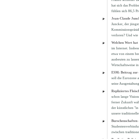
hat sich das Proble
fühlen sich 86,5 P
Jean-Claude Junck
Juncker, der jüngs
Kommissionspräside
verloren? Und wie
Welchen Wert hat 
im Internet. Insbes
etwa von einem bed
ausbeuten zu lassen
Wirtschaftsweise i
ESM: Beitrag zur 
soll die Eurozone a
seine Ausgestaltung
Repliziertes Flei
schon lange Visio
ferner Zukunft wah
der künstlichen "in
unsere traditionel
Burschenschaften 
Studentenverbindun
zwischen traditio