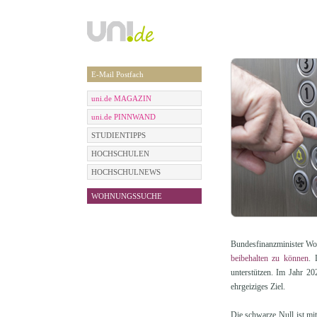
E-Mail Postfach
uni.de MAGAZIN
uni.de PINNWAND
STUDIENTIPPS
HOCHSCHULEN
HOCHSCHULNEWS
WOHNUNGSSUCHE
Bundesfinanzminister Wolf
beibehalten zu können
. 
unterstützen. Im Jahr 20
ehrgeiziges Ziel.
Die schwarze Null ist mit