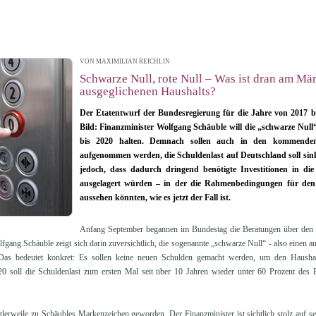
VON MAXIMILIAN REICHLIN
| 22.09.2016 10:55
Schwarze Null, rote Null – Was ist dran am Mä
ausgeglichenen Haushalts?
Der Etatentwurf der Bundesregierung für die Jahre von 2017 bis
Bild: Finanzminister Wolfgang Schäuble will die „schwarze Null
bis 2020 halten. Demnach sollen auch in den kommenden
aufgenommen werden, die Schuldenlast auf Deutschland soll sin
jedoch, dass dadurch dringend benötigte Investitionen in die
ausgelagert würden – in der die Rahmenbedingungen für den 
aussehen könnten, wie es jetzt der Fall ist.
Anfang September begannen im Bundestag die Beratungen über den E
gang Schäuble zeigt sich darin zuversichtlich, die sogenannte „schwarze Null“ - also einen 
Das bedeutet konkret: Es sollen keine neuen Schulden gemacht werden, um den Haush
20 soll die Schuldenlast zum ersten Mal seit über 10 Jahren wieder unter 60 Prozent des B
tlerweile zu Schäubles Markenzeichen geworden. Der Finanzminister ist sichtlich stolz auf s