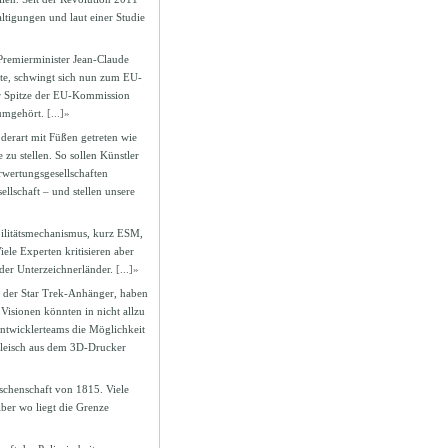
ltigungen und laut einer Studie
remierminister Jean-Claude
te, schwingt sich nun zum EU-
er Spitze der EU-Kommission
 umgehört.
[...]»
derart mit Füßen getreten wie
 zu stellen. So sollen Künstler
wertungsgesellschaften
ellschaft – und stellen unsere
ilitätsmechanismus, kurz ESM,
iele Experten kritisieren aber
 der Unterzeichnerländer.
[...]»
e der Star Trek-Anhänger, haben
Visionen könnten in nicht allzu
ntwicklerteams die Möglichkeit
 Fleisch aus dem 3D-Drucker
rschenschaft von 1815. Viele
ber wo liegt die Grenze