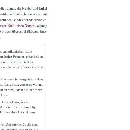
r die Jungen, die Kinder und Enkel
vestitionen und Schuldenabbau auf
dent des Bundes der Steuerzahler,
warzen Null keinen Nutzen
, solange
wir noch über zwei Billionen Euro
.
ßen amerikanischen Bank
t faulen Papieren gehandelt, in
 um bessere Übersicht zu
ion? Was spricht für eine solche
 Einkommen im Vergleich zu dem
: Langfristig zerstören wir mit
ität erhält nicht nur künftigen
.
[...]»
, hat der Europäische
U in die USA, für ungültig
er Beschluss hat nicht nur
ten
. Auf offener Straße sind
len. Seit der Revolution 2011