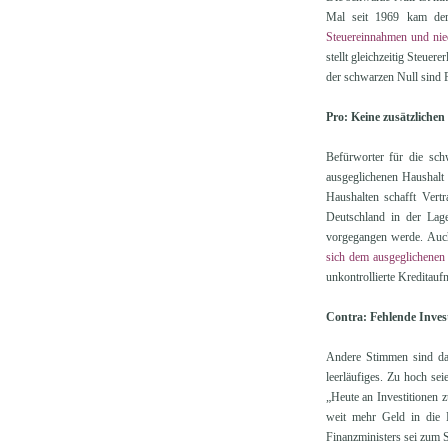
Mal seit 1969 kam der
Steuereinnahmen und nie
stellt gleichzeitig Steue
der schwarzen Null sind F
Pro: Keine zusätzlichen
Befürworter für die schw
ausgeglichenen Haushalt i
Haushalten schafft Vert
Deutschland in der Lage
vorgegangen werde. Auch
sich dem ausgeglichenen 
unkontrollierte Kreditauf
Contra: Fehlende Inves
Andere Stimmen sind da g
leerläufiges. Zu hoch se
„Heute an Investitionen 
weit mehr Geld in die H
Finanzministers sei zum