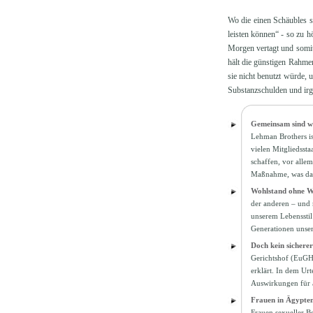
Wo die einen Schäubles sc
leisten können“ - so zu 
Morgen vertagt und somit
hält die günstigen Rahme
sie nicht benutzt würde,
Substanzschulden und irg
Gemeinsam sind wi
Lehman Brothers is
vielen Mitgliedsst
schaffen, vor alle
Maßnahme, was d
Wohlstand ohne 
der anderen – und 
unserem Lebensstil
Generationen unser
Doch kein sicher
Gerichtshof (EuGH)
erklärt. In dem Ur
Auswirkungen für 
Frauen in Ägypten
Frauen sexueller B