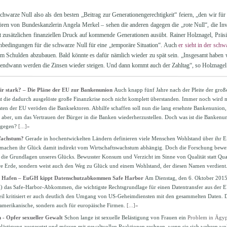
hwarze Null also als den besten „Beitrag zur Generationengerechtigkeit“ feiern, „den wir fü
hören von Bundeskanzlerin Angela Merkel – sehen die anderen dagegen die „rote Null“, die In
 zusätzlichen finanziellen Druck auf kommende Generationen ausübt. Rainer Holznagel, Präsi
nbedingungen für die schwarze Null für eine „temporäre Situation“. Auch
er sieht in der sch
 um Schulden abzubauen. Bald könnte es dafür nämlich wieder zu spät sein. „Insgesamt haben 
endwann werden die Zinsen wieder steigen. Und dann kommt auch der Zahltag“, so Holznagel
r stark? – Die Pläne der EU zur Bankenunion
Auch knapp fünf Jahre nach der Pleite der gro
t die dadurch ausgelöste große Finanzkrise noch nicht komplett überstanden. Immer noch wird mi
aaten der EU veröden die Banksektoren. Abhilfe schaffen soll nun die lang ersehnte Bankenunion,
m aber, um das Vertrauen der Bürger in die Banken wiederherzustellen. Doch was ist die Bankenun
agegen?
[...]»
Wachstum?
Gerade in hochentwickelten Ländern definieren viele Menschen Wohlstand über ihr
machen ihr Glück damit indirekt vom Wirtschaftswachstum abhängig. Doch die Forschung beweist
 die Grundlagen unseres Glücks. Bewusster Konsum und Verzicht im Sinne von Qualität statt Quant
e Erde, sondern weist auch den Weg zu Glück und einem Wohlstand, der diesen Namen verdient
er Hafen – EuGH kippt Datenschutzabkommen Safe Harbor
Am Dienstag, den 6. Oktober 2015
 das Safe-Harbor-Abkommen, die wichtigste Rechtsgrundlage für einen Datentransfer aus der E
teil kritisiert er auch deutlich den Umgang von US-Geheimdiensten mit den gesammelten Daten. D
amerikanische, sondern auch für europäische Firmen.
[...]»
 - Opfer sexueller Gewalt
Schon lange ist sexuelle Belästigung von Frauen ein
Problem in Ägyp
elästigung ausgesetzt und müssen mit gewaltvollen Reaktionen rechnen, wenn sie sich wehren wol