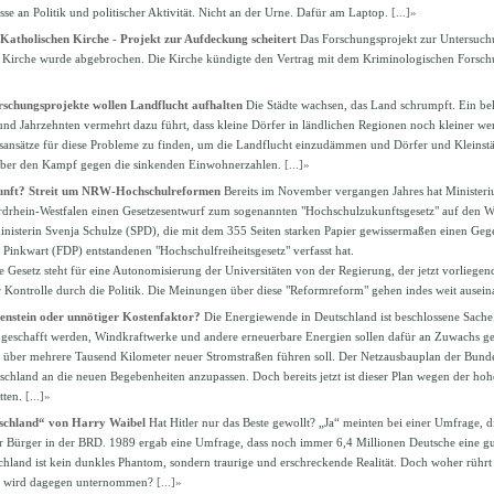
sse an Politik und politischer Aktivität. Nicht an der Urne. Dafür am Laptop.
[...]»
Katholischen Kirche - Projekt zur Aufdeckung scheitert
Das Forschungsprojekt zur Untersuch
n Kirche wurde abgebrochen. Die Kirche kündigte den Vertrag mit dem Kriminologischen Forschu
orschungsprojekte wollen Landflucht aufhalten
Die Städte wachsen, das Land schrumpft. Ein be
und Jahrzehnten vermehrt dazu führt, dass kleine Dörfer in ländlichen Regionen noch kleiner wer
ansätze für diese Probleme zu finden, um die Landflucht einzudämmen und Dörfer und Kleinstäd
er den Kampf gegen die sinkenden Einwohnerzahlen.
[...]»
kunft? Streit um NRW-Hochschulreformen
Bereits im November vergangen Jahres hat Ministeri
rhein-Westfalen einen Gesetzesentwurf zum sogenannten "Hochschulzukunftsgesetz" auf den We
ministerin Svenja Schulze (SPD), die mit dem 355 Seiten starken Papier gewissermaßen einen Ge
Pinkwart (FDP) entstandenen "Hochschulfreiheitsgesetz" verfasst hat.
e Gesetz steht für eine Autonomisierung der Universitäten von der Regierung, der jetzt vorliegen
Kontrolle durch die Politik. Die Meinungen über diese "Reformreform" gehen indes weit ausein
enstein oder unnötiger Kostenfaktor?
Die Energiewende in Deutschland ist beschlossene Sache
eschafft werden, Windkraftwerke und andere erneuerbare Energien sollen dafür an Zuwachs gew
r über mehrere Tausend Kilometer neuer Stromstraßen führen soll. Der Netzausbauplan der Bundes
schland an die neuen Begebenheiten anzupassen. Doch bereits jetzt ist dieser Plan wegen der h
tten.
[...]»
tschland“ von Harry Waibel
Hat Hitler nur das Beste gewollt? „Ja“ meinten bei einer Umfrage, 
r Bürger in der BRD. 1989 ergab eine Umfrage, dass noch immer 6,4 Millionen Deutsche eine gu
chland ist kein dunkles Phantom, sondern traurige und erschreckende Realität. Doch woher rührt 
s wird dagegen unternommen?
[...]»