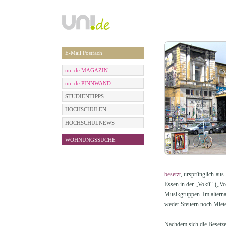
E-Mail Postfach
uni.de MAGAZIN
uni.de PINNWAND
STUDIENTIPPS
HOCHSCHULEN
HOCHSCHULNEWS
WOHNUNGSSUCHE
besetzt
, ursprünglich aus
Essen in der „Vokü“ („Vo
Musikgruppen. Im alternat
weder Steuern noch Miete 
Nachdem sich die Besetzer