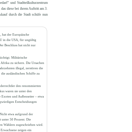
darf“ und Stadtteilkulturzentrum
as diese bei ihrem Auftritt am 3.
kkauf durch die Stadt schüfe nun
, hat der Europäische
U in die USA, für ungültig
er Beschluss hat nicht nur
chtigt. Militärische
Afrika zu sichern. Die Ursachen
ahrzehnten illegal, zerstören die
 die ausländischen Schiffe zu
inderrechtler den renommierten
kus waren sie unter den
ge Exoten und Außenseiter – etwa
ragwürdigen Entscheidungen
Nicht etwa aufgrund der
t unter 50 Prozent. Die
ren Wählern zugeschrieben wird.
e Erwachsene zeigen ein