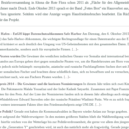
e Bezirksversammlung in Altona die Rote Flora schon 2011 als „Fläche für den Allgemeinbe
hmer macht Druck: Ende Oktober 2013 sprach er der Band „Fettes Brot“ ein Hausverbot aus, d
lora ignorierte. Seitdem wird eine Anzeige wegen Hausfriedensbruches bearbeitet. Ein Rüc
ür das Projekt.
er Hafen – EuGH kippt Datenschutzabkommen Safe Harbor
Am Dienstag, den 6. Oktober 2015
 das Safe-Harbor-Abkommen, die wichtigste Rechtsgrundlage für einen Datentransfer aus der E
teil kritisiert er auch deutlich den Umgang von US-Geheimdiensten mit den gesammelten Daten. D
amerikanische, sondern auch für europäische Firmen.
[...]»
Piraten wurden
Die Gewässer des westlichen indischen Ozeans vor Somalia sind international berü
ndos aus Europa gehen dort gegen somalische Piraten vor, um die Handelsrouten am Horn von 
n jedoch nicht bekämpft: europäische, asiatische und russische Fischfangflotten fischen dort seit J
r somalischen Fischer und brachten diese schließlich dazu, sich zu bewaffnen und zu versuchen,
 zeichnet nach, wie aus Fischern Piraten wurden.
[...]»
preis 2014 – Die Gewinner und die kuriosen Nominierungen
In diesem Jahr teilen sich zwei K
: Die Pakistanerin Malala Yousafzai und der Inder Kailash Satyarthi. Zusammen mit Papst Franzis
ten für den Preis. Auf der Liste der Nominierten fanden sich in diesem Jahr allerdings auch eini
Whistleblower Edward Snowden oder der russische Präsident Wladimir Putin. Wie es zu solch f
itere interessante Fakten über den Friedensnobelpreis zeigt UNI.DE.
[...]»
e Politik?
Gerade erst haben die Kommunalwahlen in Bayern wieder Anlass zur Sorge gegeben. 
her aufgrund der Wahlverweigerer: In den meisten größeren Städten blieb die Wahlbeteiligung wei
hierfür reichen von der Wetterlage bis zur Politikverdrossenheit, die gerne vor allem den jünge
er die „Generation Y“ geschrieben wird, ist auch das natürlich mehr als fragwürdig. Gerade jung