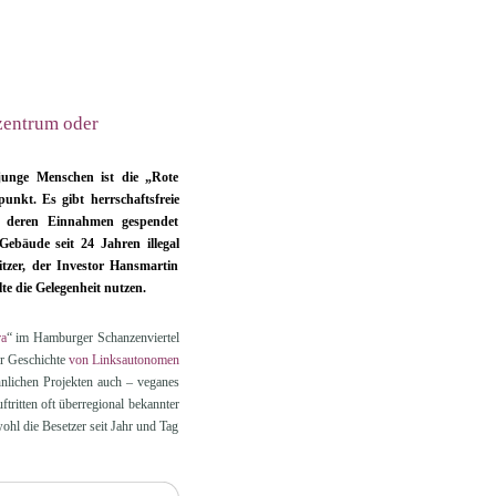
lzentrum oder
e junge Menschen ist die „Rote
unkt. Es gibt herrschaftsfreie
 deren Einnahmen gespendet
Gebäude seit 24 Jahren illegal
itzer, der Investor Hansmartin
te die Gelegenheit nutzen.
ra
“ im Hamburger Schanzenviertel
er Geschichte
von Linksautonomen
hnlichen Projekten auch – veganes
ritten oft überregional bekannter
ohl die Besetzer seit Jahr und Tag