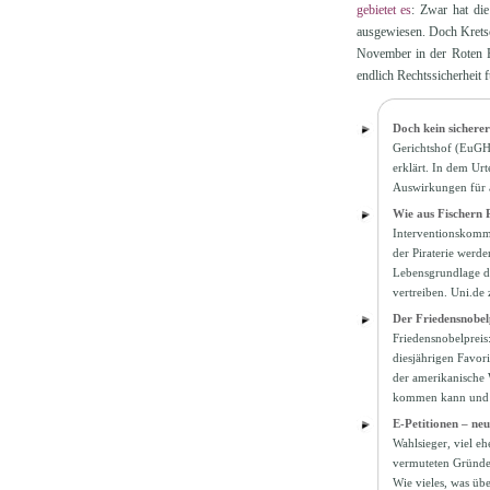
gebietet es
: Zwar hat di
ausgewiesen. Doch Kretsc
November in der Roten F
endlich Rechtssicherheit f
Doch kein sicher
Gerichtshof (EuGH)
erklärt. In dem Ur
Auswirkungen für 
Wie aus Fischern 
Interventionskomma
der Piraterie werde
Lebensgrundlage de
vertreiben. Uni.de
Der Friedensnobel
Friedensnobelpreis
diesjährigen Favori
der amerikanische 
kommen kann und we
E-Petitionen – neu
Wahlsieger, viel e
vermuteten Gründe 
Wie vieles, was üb