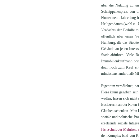
über die Nutzung zu unt
Schnäppchenpreis von um
Nutzer neun Jahre lang i
Heiligendamm (wohl zu Un
Verdachts der Beihilfe z
öffentlich über einen V
Hamburg, die das Stadttei
Gebäude an jeden Interes
Stadt abführen. Viele B
Immobilienkaufmann bring
doch noch zum Kauf ents
mindestens anderthalb Mi
Eigentum verpflichtet, n
Flora kaum gegeben sein 
wollen, lassen sich nicht
Besitzrecht an der Roten
Glauben schenken. Man ka
soziale und politische Pr
ersetzende soziale Integr
Herrschaft der Mehrheit 
den Komplex bald von Kre