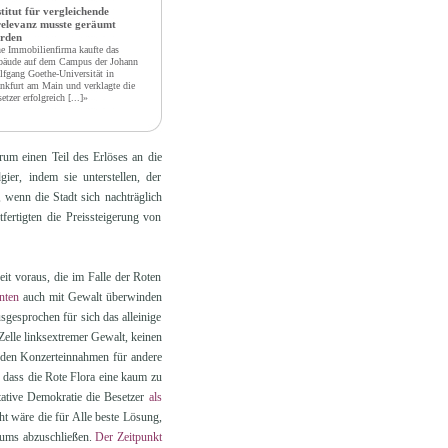
stitut für vergleichende
relevanz musste geräumt
rden
e Immobilienfirma kaufte das
bäude auf dem Campus der Johann
fgang Goethe-Universität in
nkfurt am Main und verklagte die
etzer erfolgreich
[...]»
rum einen Teil des Erlöses an die
ier, indem sie unterstellen, der
 wenn die Stadt sich nachträglich
ertigten die Preissteigerung von
it voraus, die im Falle der Roten
nten
auch mit Gewalt überwinden
sgesprochen für sich das alleinige
Zelle linksextremer Gewalt, keinen
s den Konzerteinnahmen für andere
, dass die Rote Flora eine kaum zu
ntative Demokratie die Besetzer
als
cht wäre die für Alle beste Lösung,
rums abzuschließen.
Der Zeitpunkt