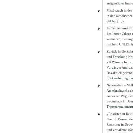
ausgeprägtes Intere
Missbrauch in der 
in der katholische
(KFN).
[...]»
Initiativen und F
den letzten Jahren 
versuchen, Lösungs
machen. UNI.DE üb
Zurück in die Zu
und Forschung Nord
gilt Wissenschafts
Vorgänger Andreas 
Das aktuell geltend
Rückeroberung der 
Netzausbau – Meil
Atomkraftwerke abg
ein weiter Weg, de
Stromnetze in Deut
Transparenz umstri
„Rassisten in Deu
über 80 Prozent de
Rassismus in Deuts
und vor allem: Wa