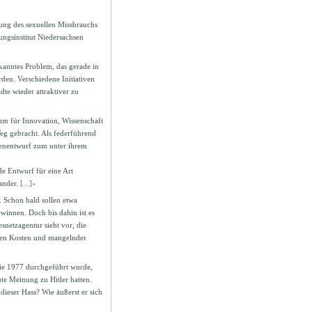
ung des sexuellen Missbrauchs
ngsinstitut Niedersachsen
kanntes Problem, das gerade in
den. Verschiedene Initiativen
te wieder attraktiver zu
um für Innovation, Wissenschaft
g gebracht. Als federführend
genentwurf zum unter ihrem
de Entwurf für eine Art
ander.
[...]»
. Schon bald sollen etwa
innen. Doch bis dahin ist es
netzagentur sieht vor, die
ohen Kosten und mangelnder
die 1977 durchgeführt wurde,
te Meinung zu Hitler hatten.
dieser Hass? Wie äußerst er sich