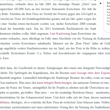
In
erzeichnen, verkaufte diese im Jahr 2001 das ehemalige Theater „Flora“ zum
Ir
gerechnet 185.000 Euro an den Investor Hansmartin Kretschmer. Der ließ die
we
Ein
n Ruhe. Nachdem die Rote Flora im Vorfeld der Proteste gegen den G8-Gipfel in
Ge
Wol
recht) ins Visier der Ermittlungsbehörden geraten und ein Jahr später wegen des
Fra
u einer Straftat erneut durchsucht worden war, dachte Kretschmer 2009 erstmals
Bes
erkauf der Immobilie nach. Das bis 2011 bestehende Rückkaufrecht der Stadt
lzentrum erhalten wollte, blieb ungenutzt.
Laut Kaufvertrag
kann Kretschmer das
senten verkaufen, muss allerdings im Falle eines Abschieds von der Nutzung als Kulturzent
eobachter werten Kretschmers anhaltendes Taktieren um die „Rote Flora“ daher als Geldg
e angebliche weitere Kaufinteressenten nur ins Spiel, um den Preis in die Höhe zu treiben,
chließt. Kretschmers Konter: U.a. Neben- und Anwaltskosten der vergangenen Jahre rechtf
o. Euro.
ämlich dazu, der Gesellschaft zu dienen. Enteignungen aber setzen eine dringende Notwendigke
dürfte. Die Spielregeln des Kapitalismus, den die Besetzer
nach Aussage eines ihrer Expone
 dauerhaft umgehen. Letztendlich bekräftigen die Hamburger Besetzer ihn selbst, wenn sie unau
 Flora markieren. Man muss den
kaum belegten Befürchtungen
, das autonome Zentrum sei eine 
nn die Praxis der Nutzer, unentgeltlich für ihr Projekt zu arbeiten und alle Überschüsse au
ojekte zu spenden, gut heißen. Man muss – wie der zuständige Bezirksrat Altona – anerkennen
ationsfunktion für das Schanzenviertel leistet. Und doch sollte sich der Staat, dessen repräse
ablehnen
, überlegen, ob er weiterhin die Rote Flora als rechtsfreie Zone belassen kann. Viellei
tschmer zurückzukaufen und einen unbefristeten Vertrag über die Nutzung des Stadtteilzent