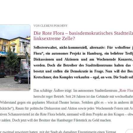
VON CLEMENS POKORNY
| 04.12.2013 13:28
Die Rote Flora – basisdemokratisches Stadttei
linksextreme Zelle?
Selbstverwaltet, nicht-kommerziell, alternativ: Für weltoffen
Flora“, ein autonomes Projekt in Hamburg, ein beliebter Treffp
Diskussionen und Aktionen und am Wochenende Konzerte,
werden. Doch die Betreiber des Stadtteilzentrums halten das 
besetzt und stellen die Demokratie in Frage. Nun will der Bes
Kretschmer, den Komplex verkaufen – egal, an wen. Die Stadt soll
Das schäbige Äußere trügt: Im autonomen Stadtteilzentrum „
Rote Flo
herrscht reger Betrieb. Seit 24 Jahren ist das Gebäude mit wechselhaft
 Widerstand gegen ein geplantes Musical-Theater heraus. Seitdem gibt es – wie in anderen ä
lxküche“), Raum für politische Diskussion und Aktion sowie jedes Wochenende Feiern mit Auft
iven Schanzenviertel ist die Rote Flora beliebt, niemand will dem Projekt an den Kragen – obw
zahlen. Doch jetzt will der Besitzer das Hamburger Filetstück zu Geld machen.
 zweimal geweigert hatten, mit der Stadt als damaliger Eigentümerin einen Vertrag