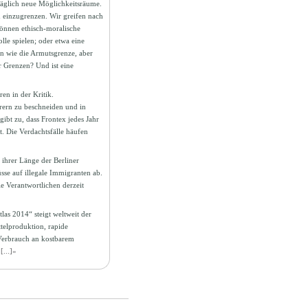
 täglich neue Möglichkeitsräume.
h einzugrenzen. Wir greifen nach
können ethisch-moralische
lle spielen; oder etwa eine
en wie die Armutsgrenze, aber
 Grenzen? Und ist eine
en in der Kritik.
rern zu beschneiden und in
bt zu, dass Frontex jedes Jahr
t. Die Verdachtsfälle häufen
ihrer Länge der Berliner
e auf illegale Immigranten ab.
 Verantwortlichen derzeit
las 2014“ steigt weltweit der
telproduktion, rapide
 Verbrauch an kostbarem
.
[...]»