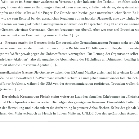
 Welt - sei es im Sinne einer wachsenden Vernetzung, der Industrie, der Technik – entfalten sich
po, in dem sich unsere (Handlungs-) Perspektiven erweitern, arbeiten wir daran, sie systematisc
pfen uns dabei selbst auf die Finger. Die Gründe sind hierbei ganz unterschiedlicher Natur: Es 
wie sie zum Beispiel bei der gesetzlichen Regelung von pränataler Diagnostik eine gewichtige Ro
 wie wenn wir von geöffneten Landesgrenzen innerhalb der EU sprechen. Es gibt abstrakte Grenz
 Grenzen wie einen Gartenzaun. Grenzen begegnen uns überall. Aber wer setzt sie? Brauchen wir
usetzen mit einer Beschneidung unserer Freiheit?
[...]»
a - Frontex macht die Grenzen dicht
Die europäische Grenzschutzagentur Frontex steht seit Jahr
nisationen werfen den Einsatztruppen vor, die Rechte von Flüchtlingen und illegalen Einwande
ar mit Waffengewalt gegen die Unbewaffneten vorzugehen. Die Leitung der Organisation selbst gi
sh-Back-Aktionen“, also die umgehende Abschiebung der Flüchtlinge an Drittstaaten, beteiligt is
miert über die umstrittene Agentur.
[...]»
amerikanische Grenze
Die Grenze zwischen den USA und Mexiko gleicht auf über einem Drittel 
äune und bewaffnete US-Wachmannschaften sichern sie und geben immer wieder tödliche Schüss
fft nur Probleme, während die USA von der Armutsimmigration profitieren. Trotzdem wollen die
age ändern.
[...]»
– Der globale Konsum von Fleisch steigt weiter an
Laut den aktuellen Erhebungen im „Fleischat
 und Fleischprodukte immer weiter. Die Folgen des gesteigerten Konsums: Eine erhöhte Futtermit
in der Herstellung und nicht zuletzt die Aufzehrung begrenzter Anbauflächen. Selbst der globale
 durch den Mehrverbrauch an Fleisch in hohem Maße an. UNI.DE über den gefährlichen Appetit