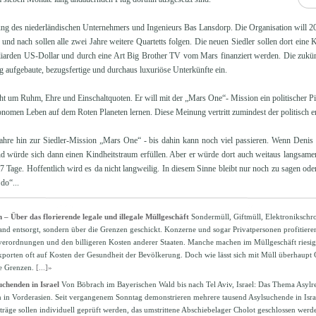
ung des niederländischen Unternehmers und Ingenieurs Bas Lansdorp. Die Organisation will 20
nd nach sollen alle zwei Jahre weitere Quartetts folgen. Die neuen Siedler sollen dort eine 
lliarden US-Dollar und durch eine Art Big Brother TV vom Mars finanziert werden. Die zukünf
ig aufgebaute, bezugsfertige und durchaus luxuriöse Unterkünfte ein.
t um Ruhm, Ehre und Einschaltquoten. Er will mit der „Mars One“- Mission ein politischer Pio
nomen Leben auf dem Roten Planeten lernen. Diese Meinung vertritt zumindest der politisch en
Jahre hin zur Siedler-Mission „Mars One“ - bis dahin kann noch viel passieren. Wenn Den
und würde sich dann einen Kindheitstraum erfüllen. Aber er würde dort auch weitaus langsamer
 Tage. Hoffentlich wird es da nicht langweilig. In diesem Sinne bleibt nur noch zu sagen oder 
do“...
– Über das florierende legale und illegale Müllgeschäft
Sondermüll, Giftmüll, Elektronikschr
and entsorgt, sondern über die Grenzen geschickt. Konzerne und sogar Privatpersonen profitier
verordnungen und den billigeren Kosten anderer Staaten. Manche machen im Müllgeschäft riesi
exporten oft auf Kosten der Gesundheit der Bevölkerung. Doch wie lässt sich mit Müll überhaupt
ie Grenzen.
[...]»
uchenden in Israel
Von Böbrach im Bayerischen Wald bis nach Tel Aviv, Israel: Das Thema Asylrech
 in Vorderasien. Seit vergangenem Sonntag demonstrieren mehrere tausend Asylsuchende in Isr
träge sollen individuell geprüft werden, das umstrittene Abschiebelager Cholot geschlossen werd