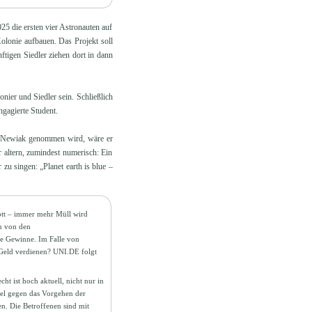
25 die ersten vier Astronauten auf
Kolonie aufbauen. Das Projekt soll
tigen Siedler ziehen dort in dann
nier und Siedler sein. Schließlich
gagierte Student.
is Newiak genommen wird, wäre er
 altern, zumindest numerisch: Ein
zu singen: „Planet earth is blue –
ott – immer mehr Müll wird
en von den
ge Gewinne. Im Falle von
 Geld verdienen? UNI.DE folgt
t ist hoch aktuell, nicht nur in
ael gegen das Vorgehen der
en. Die Betroffenen sind mit