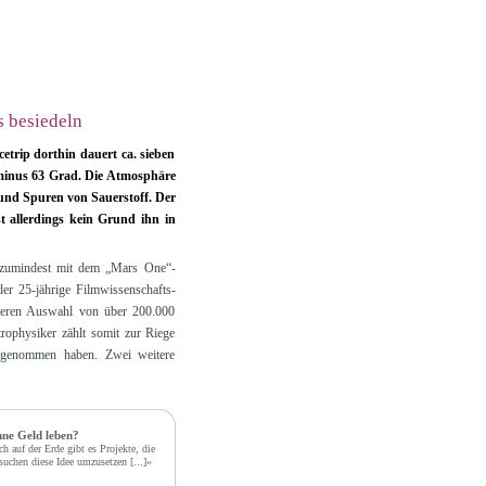
s besiedeln
etrip dorthin dauert ca. sieben
minus 63 Grad. Die Atmosphäre
und Spuren von Sauerstoff. Der
t allerdings kein Grund ihn in
t zumindest mit dem „Mars One“-
der 25-jährige Filmwissenschafts-
geren Auswahl von über 200.000
ophysiker zählt somit zur Riege
 genommen haben. Zwei weitere
ne Geld leben?
h auf der Erde gibt es Projekte, die
suchen diese Idee umzusetzen
[...]»