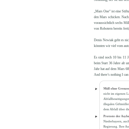
„Mars One“ ist eine Stift
den Mars schicken. Nach u
voraussichtlich sechs Mi
von Robotern bereits fert
Denis Newiak geht es nich
könnten wir viel vom auto
Es sind noch 10 bis 11 
beim Start 36 Jahre alt 
Jahr hat auf dem Mars 687
And there’s nothing I can 
Müll ohne Grenzen 
nicht im eigenen L
Abfallbeseitigungs
illegalen Giftmüll
dem Abfall über d
Proteste der Asyls
Niederbayern, auch
Regierung. Ihre An