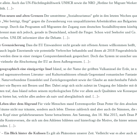
ht allein. Auch das UN-Flüchtlingshilfswerk UNHCR sowie die NRO „Hotline for Migrant Workers“
litik.
[...]»
 Von neuen und alten Grenzen
Der umstrittene „Sozialtourismus“ geht in den letzten Wochen qu
Wer betrügt, fliegt“ gegen die Zuwanderung von unqualifizierten Arbeitskräften aus Bulgarien
esorgt. Durch das Programm soll Migranten der Zugang zum deutschen Sozialhilfesystem künfti
rennt man sich jedoch, gerade in Deutschland, schnell die Finger. Schon wird Seehofer und C
orfen. UNI.DE informiert über die Debatte.
[...]»
e Grenzsicherung
Dass die EU Einwanderer nicht gerade mit offenen Armen willkommen heißt, i
auch legale Einreisende wie potentielle Verbrecher behandeln und ihnen ab 2018 Fingerabdrü
 werden diese in einer riesigen Computerdatenbank gespeichert. Doch das System ist unsicher und
s vielmehr die Abschottung der EU an ihren Außengrenzen.
[...]»
geographisch eine einzigartige Insel
Island, so der Name der größten Vulkaninsel der Erde, ist n
und sagenumwobenen Literatur- und Kulturtraditionen oftmals Gegenstand romantischer Fantasie
. Naturverbundene Einsiedelei und Zurückgezogenheit sowie der Glaube an märchenhafte Fabel
ert wie Bayern mit Brezen und Bier. Dabei zeigt sich nicht zuletzt im Umgang der Isländer mit de
rsten traf, dass Island neben seinem mythologischen Erbe vor allem auch Qualitäten wie Konseque
u bieten hat, welche alles andere als naiv und abergläubisch sind.
[...]»
 Leben über dem Abgrund
Für viele Menschen stand Extremsportler Dean Potter für den absoluten 
Träume nicht nur träumte, sondern auch lebte. Ebenso zahlreich sind aber auch die Stimmen, die 
n Kopf einer gefahrbesessenen Szene betrachteten. Am Samstag, den 16. Mai 2015, starb Dean Po
die Kontroversen, die sich um den Athleten bildeten und hinterfragt die Motive, die hinter sei
anden.
[...]»
 Ein Blick hinter die Kulissen
Es gilt als Phänomen unserer Zeit. Vielleicht war es aber auch s