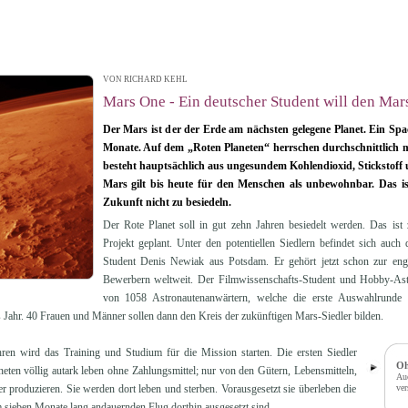
VON RICHARD KEHL
| 24.01.2014 15:29
Mars One - Ein deutscher Student will den Mar
Der Mars ist der der Erde am nächsten gelegene Planet. Ein Spac
Monate. Auf dem „Roten Planeten“ herrschen durchschnittlich 
besteht hauptsächlich aus ungesundem Kohlendioxid, Stickstoff 
Mars gilt bis heute für den Menschen als unbewohnbar. Das is
Zukunft nicht zu besiedeln.
Der Rote Planet soll in gut zehn Jahren besiedelt werden. Das is
Projekt geplant. Unter den potentiellen Siedlern befindet sich auch 
Student Denis Newiak aus Potsdam. Er gehört jetzt schon zur en
Bewerbern weltweit. Der Filmwissenschafts-Student und Hobby-Astr
von 1058 Astronautenanwärtern, welche die erste Auswahlrunde
 Jahr. 40 Frauen und Männer sollen dann den Kreis der zukünftigen Mars-Siedler bilden.
en wird das Training und Studium für die Mission starten. Die ersten Siedler
Oh
eten völlig autark leben ohne Zahlungsmittel; nur von den Gütern, Lebensmitteln,
Auc
er produzieren. Sie werden dort leben und sterben. Vorausgesetzt sie überleben die
ver
m sieben Monate lang andauernden Flug dorthin ausgesetzt sind.