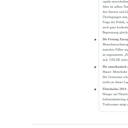
rapide entwickelten
Aber im selben Tem
den Sternen und klo
Überlegungen sein, 
Frage der Politik,
auch ganz konkrete
Begrenzung gleichz
Die Festung Europ
Menschenrechtsorga
manchen Fällen sog
an sogenannten „Pu
sich. UNI.DE infor
Die amerikanisch-
Mauer: Meterhohe Z
Der Grenzzaun scha
nichts an dieser L
Fleischatlas 2014 
Hunger auf Fleisch
Industrialisierung 
Trinkwasser steigt