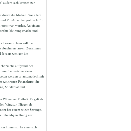
 äußern sich kritisch zur
er durch die Medien. Vor allem
 und Rumänien hat politisch für
g erschwert werden. An einem
o. rechte Meinungsmache und
st bekannt. Nun will die
cke abnehmen lassen. Zusammen
 fördert weniger die
icht zuletzt aufgrund der
n und Sehnsüchte vieler
wesen werden so automatisch mit
r weltweiten Finanzkrise, die
nz, Solidarität und
Willen zur Freiheit. Er galt als
den Wingsuit-Flieger als
tter bei einem seiner Sprünge.
nem unbändigen Drang zur
chon immer so. In einer sich