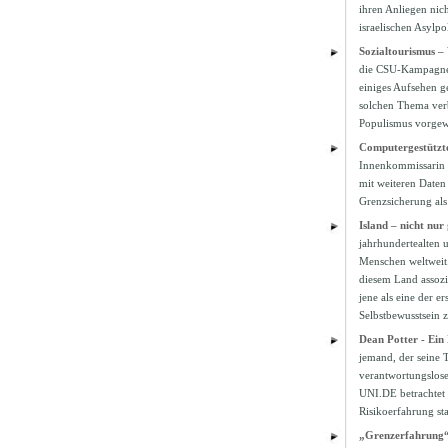
ihren Anliegen nic
israelischen Asylpo
Sozialtourismus –
die CSU-Kampagne „
einiges Aufsehen g
solchen Thema verb
Populismus vorgew
Computergestützt
Innenkommissarin 
mit weiteren Daten
Grenzsicherung al
Island – nicht nur 
jahrhundertealten 
Menschen weltweit
diesem Land assozii
jene als eine der e
Selbstbewusstsein z
Dean Potter - Ein
jemand, der seine 
verantwortungslose
UNI.DE betrachtet 
Risikoerfahrung st
„Grenzerfahrung“ –