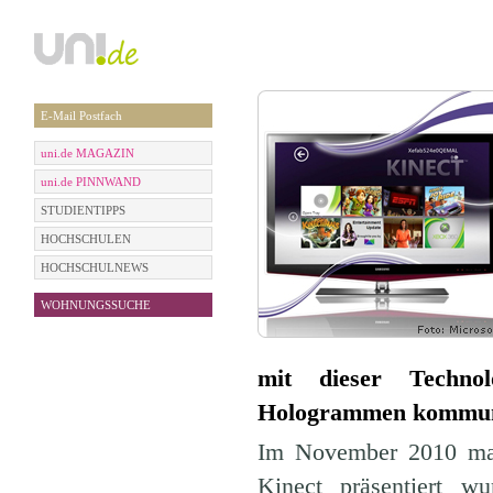
E-Mail Postfach
uni.de MAGAZIN
uni.de PINNWAND
STUDIENTIPPS
HOCHSCHULEN
HOCHSCHULNEWS
WOHNUNGSSUCHE
mit dieser Techno
Hologrammen kommuni
Im November 2010 mach
Kinect präsentiert w