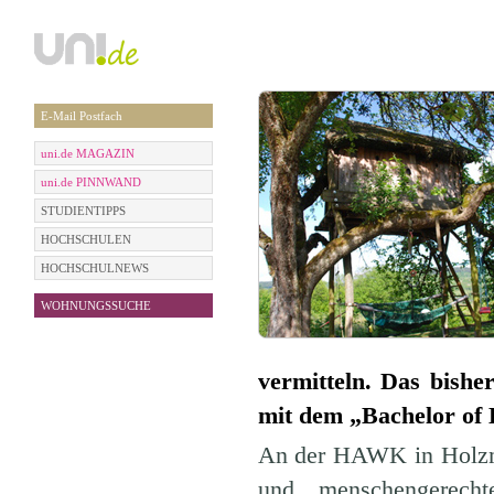
E-Mail Postfach
uni.de MAGAZIN
uni.de PINNWAND
STUDIENTIPPS
HOCHSCHULEN
HOCHSCHULNEWS
WOHNUNGSSUCHE
vermitteln. Das bishe
mit dem „Bachelor of 
An der HAWK in Holzmi
und menschengerecht