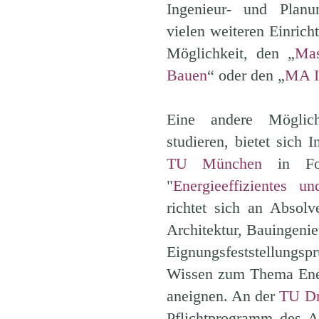
Ingenieur- und Planu
vielen weiteren Einric
Möglichkeit, den „
Mas
Bauen
“ oder den „
MA I
Eine andere Möglich
studieren, bietet sich 
TU München
in For
"
Energieeffizientes u
richtet sich an Absolv
Architektur, Bauingen
Eignungsfeststellungsp
Wissen zum Thema Ener
aneignen. An der
TU Dr
Pflichtprogramm des A