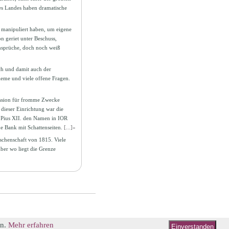
es Landes haben dramatische
 manipuliert haben, um eigene
on geriet unter Beschuss,
nsprüche, doch noch weiß
ich und damit auch der
leme und viele offene Fragen.
ission für fromme Zwecke
dieser Einrichtung war die
 Pius XII. den Namen in IOR
ine Bank mit Schattenseiten.
[...]»
rschenschaft von 1815. Viele
ber wo liegt die Grenze
en.
Mehr erfahren
Einverstanden