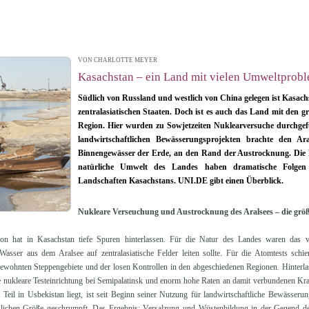
VON CHARLOTTE MEYER
| 11.05.2015 14:48
Kasachstan – ein Land mit vielen Umweltprob
Südlich von Russland und westlich von China gelegen ist Kasach
zentralasiatischen Staaten. Doch ist es auch das Land mit den 
Region. Hier wurden zu Sowjetzeiten Nuklearversuche durchg
landwirtschaftlichen Bewässerungsprojekten brachte den Ara
Binnengewässer der Erde, an den Rand der Austrocknung. Die Fo
natürliche Umwelt des Landes haben dramatische Folge
Landschaften Kasachstans. UNI.DE gibt einen Überblick.
Nukleare Verseuchung und Austrocknung des Aralsees – die grö
on hat in Kasachstan tiefe Spuren hinterlassen. Für die Natur des Landes waren das v
asser aus dem Aralsee auf zentralasiatische Felder leiten sollte. Für die Atomtests schi
ewohnten Steppengebiete und der losen Kontrollen in den abgeschiedenen Regionen. Hinterlas
nukleare Testeinrichtung bei Semipalatinsk und enorm hohe Raten an damit verbundenen Kra
r Teil in Usbekistan liegt, ist seit Beginn seiner Nutzung für landwirtschaftliche Bewässeru
nglichen Größe geschrumpft. Das Ergebnis: Versalzung und Wüstenbildung in der Gegend d