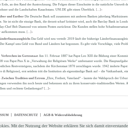
 Erde, an den Rand der Austrocknung. Die Folgen dieser Einschnitte in die natürliche Umwelt d
ohner und die Landschaften Kasachstans. UNI.DE gibt einen Überblick.
[...]»
ibor und Euribor
Die Deutsche Bank soll zusammen mit anderen Banken jahrelang Marktzinsen
. Sie ist nicht die einzige Bank, die derzeit scharf kritisiert wird, auch die Barclay Bank in Lond
lay-Chef Bob Diamond von seinem Posten zurücktrat. Die Kunden stellen hohe Schadensersatza
ür aufkommen muss.
[...]»
änderfinanzausgleichs
Das Geld wird neu verteilt: 2019 läuft der bisherige Länderfinanzausgle
. Der Kampf ums Geld von Bund und Ländern hat begonnen. Es gibt viele Vorschläge, viele Prob
 Verbrechen im Gottesstaat
Am 11. Februar 1887 hat Papst Leo XIII die Bildung einer Komm
08 von Papst Pius X in „Verwaltung der Religiösen Werke“ umbenannt wurde. Die Hauptaufgabe 
stlichen Restvermögens, nachdem der Kirchenstaat 1870 zerschlagen wurde. 1942 änderte Papst
re di Religione), erst seitdem tritt die Institution als eigenständige Bank auf – die Vatikanbank, e
- Zwischen Tradition und Extrem
„Ehre, Freiheit, Vaterland“ - lautete der Wahlspruch der Urbu
gen verwenden ihn noch heute und bekennen sich zu ihren konservativ-traditionellen Werten. A
nellem und rechtem Gedankengut?
[...]»
ESSUM
DATENSCHUTZ
AGB & Widerrufsbelehrung
okies. Mit der Nutzung der Website erklären Sie sich damit einverstand