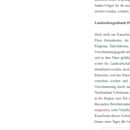
fatalen Folgen für die a
zerstört wurden, sondern
Länderübergreifende Pr
Doch nicht nur Kasachst
Fluss Zentralasiens, d
Kirgistan, Tadschikistan
Verschmutzungsgrade au
sich in dem Fluss gefäh
weder für Landwirtschaf
identifiziert werden, doc
Einerseits, weil das Wass
vertrieben werden und 
Verschmutzung durch meh
Nachbarland Usbekistan zu
in der Region zum Teil a
Besondere Berichterstatt
aufgerufen
, seine Verpfl
Kasachstan diesen Aufruf
hinaus eines Tages alle L