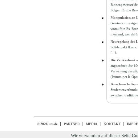
Binnengewässer der
Folgen für die Bew
Manipulation an L
Gewinne zu steigern
woraufhin Ex-Barc
niemand, wer daf
Neuregelung des L
Solidarpakt II aus
[...]»
Die Vatikanbank –
angeordnet, die 19
Verwaltung des päp
(Istituto per le Ope
Burschenschaften 
Studentenverbindun
zwischen traditio
© 2026 uni.de
PARTNER
MEDIA
KONTAKT
IMPR
Wir verwenden auf dieser Seite Co