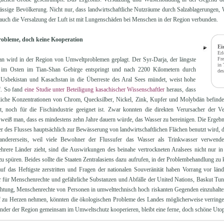
nsässige Bevölkerung. Nicht nur, dass landwirtschaftliche Nutzräume durch Salzablagerungen
 auch die Versalzung der Luft ist mit Lungenschäden bei Menschen in der Region verbunden.
obleme, doch keine Kooperation
Ei
Erl
an wird in der Region von Umweltproblemen geplagt. Der Syr-Darja, der längste
Fre
in 
er im Osten im Tian-Shan Gebirge entspringt und nach 2200 Kilometern durch
de
, Usbekistan und Kasachstan in die Überreste des Aral Sees mündet, weist hohe
f. So fand
eine Studie unter Beteiligung kasachischer Wissenschaftler
heraus, dass
rliche Konzentrationen von Chrom, Quecksilber, Nickel, Zink, Kupfer und Molybdän befind
t, noch für die Fischindustrie geeignet ist. Zwar konnten die direkten Verursacher der V
h weiß man, dass es mindestens zehn Jahre dauern würde, das Wasser zu bereinigen. Die Ergebn
er des Flusses hauptsächlich zur Bewässerung von landwirtschaftlichen Flächen benutzt wird, 
andererseits, weil viele Bewohner der Flussufer das Wasser als Trinkwasser verwend
rere Länder zieht, sind die Auswirkungen des beinahe vertrockneten Aralsees nicht nur i
 spüren. Beides sollte die Staaten Zentralasiens dazu aufrufen, in der Problembehandlung zu
uf das Heftigste zerstritten und Fragen der nationalen Souveränität haben Vorrang vor län
er für Menschenrechte und gefährliche Substanzen und Abfälle der United Nations, Baskut Tun
ichtung, Menschenrechte von Personen in umwelttechnisch hoch riskanten Gegenden einzuhalten 
 zu Herzen nehmen, könnten die ökologischen Probleme des Landes möglicherweise verringert
änder der Region gemeinsam im Umweltschutz kooperieren, bleibt eine ferne, doch schöne Utop