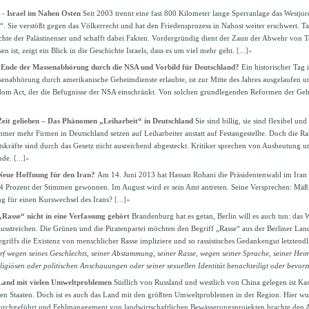
 - Israel im Nahen Osten
Seit 2003 trennt eine fast 800 Kilometer lange Sperranlage das Westjor
. Sie verstößt gegen das Völkerrecht und hat den Friedensprozess in Nahost weiter erschwert. Tats
chte der Palästinenser und schafft dabei Fakten. Vordergründig dient der Zaun der Abwehr von
en ist, zeigt ein Blick in die Geschichte Israels, dass es um viel mehr geht.
[...]»
Ende der Massenabhörung durch die NSA und Vorbild für Deutschland?
Ein historischer Tag 
senabhörung durch amerikanische Geheimdienste erlaubte, ist zur Mitte des Jahres ausgelaufen un
reedom Act, der die Befugnisse der NSA einschränkt. Von solchen grundlegenden Reformen der Geh
eit geliehen – Das Phänomen „Leiharbeit“ in Deutschland
Sie sind billig, sie sind flexibel un
mer mehr Firmen in Deutschland setzen auf Leiharbeiter anstatt auf Festangestellte. Doch die
tskräfte sind durch das Gesetz nicht ausreichend abgesteckt. Kritiker sprechen von Ausbeutung
ünde.
[...]»
Neue Hoffnung für den Iran?
Am 14. Juni 2013 hat Hassan Rohani die Präsidentenwahl im Iran 
 Prozent der Stimmen gewonnen. Im August wird er sein Amt antreten. Seine Versprechen: Mäß
ng für einen Kurswechsel des Irans?
[...]»
asse“ nicht in eine Verfassung gehört
Brandenburg hat es getan, Berlin will es auch tun: das W
usstreichen. Die Grünen und die Piratenpartei möchten den Begriff „Rasse“ aus der Berliner Land
riffs die Existenz von menschlicher Rasse impliziere und so rassistisches Gedankengut letztend
 wegen seines Geschlechts, seiner Abstammung, seiner Rasse, wegen seiner Sprache, seiner Heim
ligiösen oder politischen Anschauungen oder seiner sexuellen Identität benachteiligt oder bevor
Land mit vielen Umweltproblemen
Südlich von Russland und westlich von China gelegen ist Ka
chen Staaten. Doch ist es auch das Land mit den größten Umweltproblemen in der Region. Hier wu
rchgeführt und Fehlmanagement von landwirtschaftlichen Bewässerungsprojekten brachte den Ara