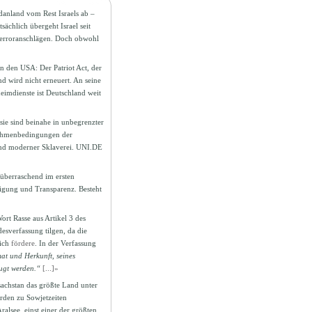
danland vom Rest Israels ab –
ächlich übergeht Israel seit
 Terroranschlägen. Doch obwohl
in den USA: Der Patriot Act, der
d wird nicht erneuert. An seine
eimdienste ist Deutschland weit
d sie sind beinahe in unbegrenzter
 Rahmenbedingungen der
 und moderner Sklaverei. UNI.DE
überraschend im ersten
igung und Transparenz. Besteht
ort Rasse aus Artikel 3 des
esverfassung tilgen, da die
lich
fördere
. In der Verfassung
at und Herkunft, seines
zugt werden.“
[...]»
sachstan das größte Land unter
rden zu Sowjetzeiten
lsee, einst einer der größten