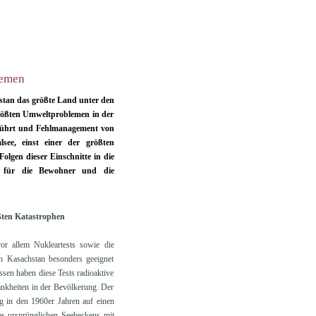
lemen
stan das größte Land unter den
größten Umweltproblemen in der
eführt und Fehlmanagement von
lsee, einst einer der größten
lgen dieser Einschnitte in die
n für die Bewohner und die
ßten Katastrophen
or allem Nukleartests sowie die
en Kasachstan besonders geeignet
sen haben diese Tests radioaktive
nkheiten in der Bevölkerung. Der
ng in den 1960er Jahren auf einen
es ursprünglichen Seebeckens mit