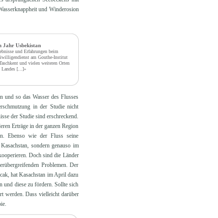
, Wasserknappheit und Winderosion
n Jahr Usbekistan
ebnisse und Erfahrungen beim
iwilligendienst am Gouthe-Institut
Taschkent und vielen weiteren Orten
s Landes
[...]»
en und so das Wasser des Flusses
erschmutzung in der Studie nicht
isse der Studie sind erschreckend.
deren Erträge in der ganzen Region
en. Ebenso wie der Fluss seine
n Kasachstan, sondern genauso im
 kooperieren. Doch sind die Länder
derübergreifenden Problemen. Der
cak, hat Kasachstan im April dazu
und diese zu fördern. Sollte sich
 werden. Dass vielleicht darüber
ie.