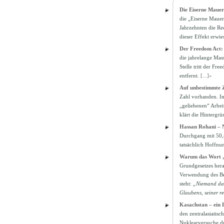
Die Eiserne Mauer
die „Eiserne Mauer“
Jahrzehnten die Re
dieser Effekt erwies
Der Freedom Act: 
die jahrelange Mas
Stelle tritt der F
entfernt.
[...]»
Auf unbestimmte Z
Zahl vorhanden. Im
„geliehenen“ Arbei
klärt die Hintergr
Hassan Rohani – 
Durchgang mit 50,4
tatsächlich Hoffnu
Warum das Wort „R
Grundgesetzes hera
Verwendung des Beg
steht:
„Niemand darf
Glaubens, seiner re
Kasachstan – ein 
den zentralasiatis
Nuklearversuche du