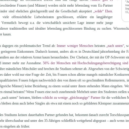
"Ar
Geschiedene Frauen (und Männer) werden nicht mehr lebenslang vom Ex-Partner
tra
lie
inder sind ehelichen gleichgestellt und die Gesellschaft akzeptiert
„wilde“ Ehen
.
15,
ele offensichtliche Liebesheiraten geschlossen, erklärte ein langjähriger
. Vermutlich bewegt u.a. die wirtschaftlich unsichere Lage immer mehr junge
ieser traditionellen und idealiter lebenslang geschlossenen Bindung zu suchen. Wissenscha
ber kaum.
h dagegen ein problematischer Trend ab:
Immer weniger Menschen
heiraten
„nach unten“
, w
 geringerem Einkommen. Dadurch kommt, anders als es in Deutschland jahrzehntelang der Fa
milien aus der relativen Armut kaum herausfinden. Der Chefarzt, der mit der OP-Schwester ein
nd immer mehr zur Ausnahme.
56% der Menschen mit Hochschulzugangsberechtigung sind 
ihre männlichen Mitschüler und brechen ihr Studium seltener ab. Abgesehen von der Schwierig
t es daher wohl nur eine Frage der Zeit, bis Frauen schon alleine mangels männlicher Konkurr
qualifizierten Frauen folgen nachweislich den von ihnen oft so geschmähten Rollenmustern, i
rfolgreiche Männer) keine Beziehung zu einem sozial unter ihnen stehenden Mann eingehen. We
en einmal heiraten? Wenn Frauen eine noch zunehmende Mehrheit unter den Studenten stellen
 „nach unten“ heiraten, bleiben
schlicht zu wenige „gleichrangige“ Partner
für die weiblichen 
bleiben denn auch lieber Singles als etwa mit einem noch so gebildeten Klempner zusammenz
s Studiums keinen dauerhaften Partner gefunden hat, bekommt danach zurecht Torschlusspanik
hr überschaubar und unter den 35-Jährigen schließlich weitgehend abgegrast – auch wenn in
n eingehen als früher.