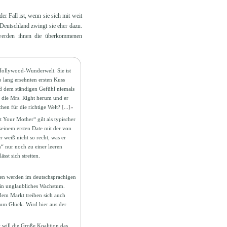
er Fall ist, wenn sie sich mit weit
 Deutschland zwingt sie eher dazu.
werden ihnen die überkommenen
 Hollywood-Wunderwelt. Sie ist
 lang ersehnten ersten Kuss
nd dem ständigen Gefühl niemals
h die Mrs. Right herum und er
hen für die richtige Welt?
[...]»
Your Mother“ gilt als typischer
 seinem ersten Date mit der von
 weiß nicht so recht, was er
“ nur noch zu einer leeren
st sich streiten.
gen werden im deutschsprachigen
ein unglaubliches Wachstum.
 dem Markt treiben sich auch
um Glück. Wird hier aus der
 will die Große Koalition das