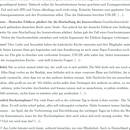
z grundlegend ändern. Dadurch sollen die Sexarbeiterinnen besser geschützt und Zwangsprostitu
Ziel sind sich SPD und Union allerdings noch nicht einig. Kritische Stimmen zum geplanten G
htsorganisationen und den Prostituierten selbst. Über die Diskussion berichtet UNI.DE.
[...]»
ten – Deutscher Ethikrat plädiert für die Abschaffung des Inzestverbotes
Geschlechtsverkehr 
nach geltendem deutschen Recht unter Strafe. Nun jedoch hat der deutsche Ethikrat eine Stellung
eder für eine Abschaffung des Inzestverbotes plädiert. Anlass gab der Fall eines Geschwisterpaa
 Verbot der Geschwisterliebe einstehen und welche Argumente der Ethikrat dagegen vorbringen
sten?
Über Liebe und Sexualität haben die katholische Kirche einerseits und ihre Mitglieder ander
e Seiten können diese gut begründen und eine Annäherung ist auch unter Papst Franziskus noch 
ien zur Ehe gibt es überdies weit verbreitete Irrtümer. UNI.DE sieht näher hin, liefert interessa
der evangelischen Kirche – und stellt kritische Fragen.
[...]»
liebt)
Wer es schon einmal erlebt hat, der weiß wie es sich anfühlt. Die Welt dreht sich nur noch
Alles fliegt vorbei an der Realität, man befindet sich in einer rosaroten Blase aus Gefühlen, die 
nde verstreicht, ohne dass wir an den anderen denken müssen. Jede Nachricht löst ein unerschütt
aben, alles prallt an uns ab. Wir fühlen nichts außer dem Verlangen den anderen zu sehen, zu ri
 nehmen, jedes Gewitter durchstehen und hinaus rennen und es rausschreien, es jedem erzählen, e
fühl zerstören, nichts kann es mindern oder gar auslöschen.
[...]»
entlich Hochzeitsplaner?
Für viele Paare soll es der schönste Tag in ihrem Leben werden : Der T
r allem: Es soll nichts schief gehen, alles soll reibungslos verlaufen. Dafür kommen immer häufi
annt – ins Spiel, die die Vorbereitung und Durchführung des wichtigen Tages im Leben der Br
che Assoziationen, kann für den Hochzeitsplaner aber auch schon mal recht stressig werden. Was 
? Und wie wird man das?
[...]»
e?
Aus Liebe heiratet noch heute, weltweit betrachtet, nur eine Minderheit. Auch in Deutschland g