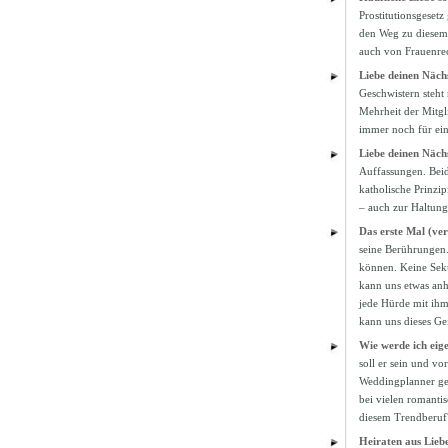
Prostitutionsgeset
den Weg zu diesem 
auch von Frauenrec
Liebe deinen Nächs
Geschwistern steht 
Mehrheit der Mitgli
immer noch für ein
Liebe deinen Näch
Auffassungen. Beid
katholische Prinzip
– auch zur Haltung 
Das erste Mal (ver
seine Berührungen. 
können. Keine Seku
kann uns etwas anh
jede Hürde mit ihm
kann uns dieses Ge
Wie werde ich eig
soll er sein und vo
Weddingplanner gen
bei vielen romantis
diesem Trendberuf
Heiraten aus Lieb