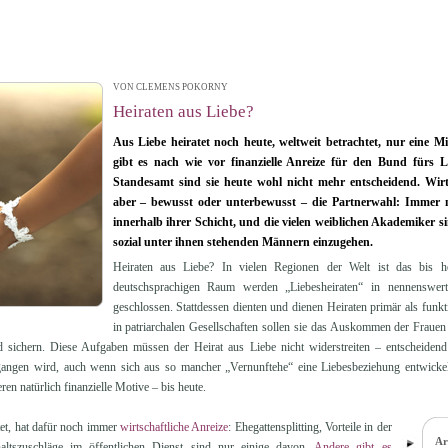
VON CLEMENS POKORNY
| 21.10.2014 16:40
Heiraten aus Liebe?
Aus Liebe heiratet noch heute, weltweit betrachtet, nur eine M
gibt es nach wie vor finanzielle Anreize für den Bund fürs
Standesamt sind sie heute wohl nicht mehr entscheidend. Wirt
aber – bewusst oder unterbewusst – die Partnerwahl: Immer 
innerhalb ihrer Schicht, und die vielen weiblichen Akademiker si
sozial unter ihnen stehenden Männern einzugehen.
Heiraten aus Liebe? In vielen Regionen der Welt ist das bis h
deutschsprachigen Raum werden „Liebesheiraten“ in nennenswert
geschlossen. Stattdessen dienten und dienen Heiraten primär als funkti
in patriarchalen Gesellschaften sollen sie das Auskommen der Frauen 
 sichern. Diese Aufgaben müssen der Heirat aus Liebe nicht widerstreiten – entscheidend 
ngen wird, auch wenn sich aus so mancher „Vernunftehe“ eine Liebesbeziehung entwickelt. 
en natürlich finanzielle Motive – bis heute.
tet, hat dafür noch immer
wirtschaftliche Anreize
: Ehegattensplitting, Vorteile in der
Ar
altszuschläge im öffentlichen Dienst sind nur einige davon.
Andere gibt es