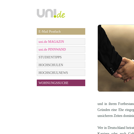
E-Mail Postfach
uni.de MAGAZIN
uni.de PINNWAND
STUDIENTIPPS
HOCHSCHULEN
HOCHSCHULNEWS
WOHNUNGSSUCHE
und in ihrem Fortbestand
Gründen eine Ehe eingega
unsicheren Zeiten dominier
Wer in Deutschland heira
Karriere oder auch Geh