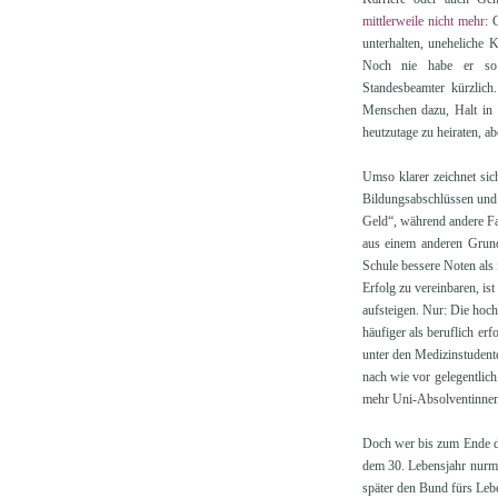
mittlerweile nicht mehr
: 
unterhalten, uneheliche K
Noch nie habe er so vi
Standesbeamter kürzlich
Menschen dazu, Halt in d
heutzutage zu heiraten, a
Umso klarer zeichnet sic
Bildungsabschlüssen und
Geld“, während andere Fa
aus einem anderen Gru
Schule bessere Noten als 
Erfolg zu vereinbaren, is
aufsteigen. Nur: Die hoch
häufiger als beruflich e
unter den Medizinstudent
nach wie vor gelegentlich
mehr Uni-Absolventinnen 
Doch wer bis zum Ende de
dem 30. Lebensjahr nurme
später den Bund fürs Lebe