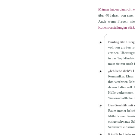
Männer haben dann oft k
über 40 Jahren von einer 
Auch wenn Frauen wied
Rollenvorstellungen stär
Finding Mr. Unrig
voll von großen ro
ertönen. Übertrage
in das Topf-findet
muss sie nur noch 
„Ich liebe dich“: 
Romantiker. Einer, 
ihm verehrten Robin
davon halten soll.
Hülle verkommen, di
Wissenschaftliche 
Das Geschäft mit 
Raum immer beliebt
Mithilfe von Persö
einige schwarze Sc
Sehnsucht einsame
Käufliche Liebe so