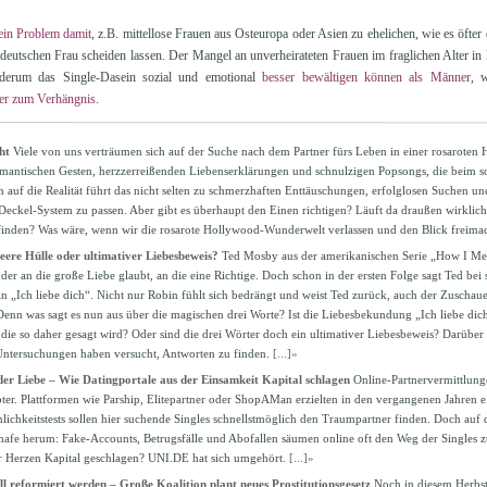
ein Problem damit
, z.B. mittellose Frauen aus Osteuropa oder Asien zu ehelichen, wie es öfter d
deutschen Frau scheiden lassen. Der Mangel an unverheirateten Frauen im fraglichen Alter in
erum das Single-Dasein sozial und emotional
besser bewältigen können als Männer
, 
ker zum Verhängnis
.
ht
Viele von uns verträumen sich auf der Suche nach dem Partner fürs Leben in einer rosaroten
mantischen Gesten, herzzerreißenden Liebenserklärungen und schnulzigen Popsongs, die beim so
n auf die Realität führt das nicht selten zu schmerzhaften Enttäuschungen, erfolglosen Suchen u
-Deckel-System zu passen. Aber gibt es überhaupt den Einen richtigen? Läuft da draußen wirklic
finden? Was wäre, wenn wir die rosarote Hollywood-Wunderwelt verlassen und den Blick freimac
Leere Hülle oder ultimativer Liebesbeweis?
Ted Mosby aus der amerikanischen Serie „How I Met 
der an die große Liebe glaubt, an die eine Richtige. Doch schon in der ersten Folge sagt Ted bei
 „Ich liebe dich“. Nicht nur Robin fühlt sich bedrängt und weist Ted zurück, auch der Zuschauer
 Denn was sagt es nun aus über die magischen drei Worte? Ist die Liebesbekundung „Ich liebe dich
e so daher gesagt wird? Oder sind die drei Wörter doch ein ultimativer Liebesbeweis? Darüber läs
Untersuchungen haben versucht, Antworten zu finden.
[...]»
der Liebe – Wie Datingportale aus der Einsamkeit Kapital schlagen
Online-Partnervermittlun
er. Plattformen wie Parship, Elitepartner oder ShopAMan erzielten in den vergangenen Jahren 
nlichkeitstests sollen hier suchende Singles schnellstmöglich den Traumpartner finden. Doch auf
hafe herum: Fake-Accounts, Betrugsfälle und Abofallen säumen online oft den Weg der Singles z
r Herzen Kapital geschlagen? UNI.DE hat sich umgehört.
[...]»
ll reformiert werden – Große Koalition plant neues Prostitutionsgesetz
Noch in diesem Herbst