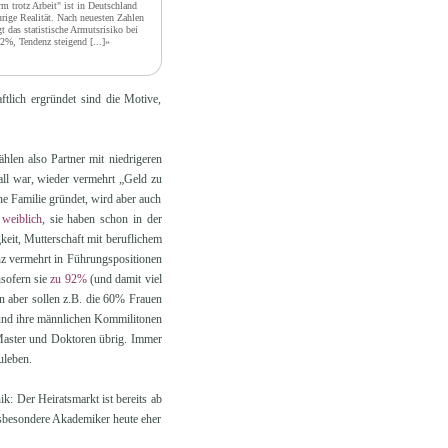
m trotz Arbeit" ist in Deutschland
urige Realität. Nach neuesten Zahlen
gt das statistische Armutsrisiko bei
2%, Tendenz steigend
[...]»
ftlich ergründet sind die Motive,
ählen also Partner mit niedrigeren
ll war, wieder vermehrt „Geld zu
e Familie gründet, wird aber auch
weiblich
, sie haben schon in der
keit, Mutterschaft mit beruflichem
enz vermehrt in Führungspositionen
nsofern sie
zu 92%
(und damit viel
n aber sollen z.B. die 60% Frauen
 und ihre männlichen Kommilitonen
Master und Doktoren übrig. Immer
uleben.
: Der Heiratsmarkt ist bereits ab
sbesondere Akademiker heute eher