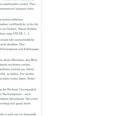
tion unterbunden werden. Über
esetzesentwurf kommen indes
zwischen leiblichen
nahme veröffentlicht, in der die
res aus Sachsen. Warum Kritiker
 kann zeigt UNI.DE.
[...]»
erseits sehr unterschiedliche
nicht absehbar. Über
nte Informationen und Erklärungen
 um diesen Menschen, sein Blick,
niemals erschüttert werden
erliches Lächeln aus. Nichts
echen, zu fühlen. Wir würden
s jeden wissen lassen. Nichts
ag der Hochzeit. Unvergesslich
ger Hochzeitsplaner – auch
autleute übernehmen. Das weckt
verbirgt sich genau hinter
ibt es nach wie vor finanzielle