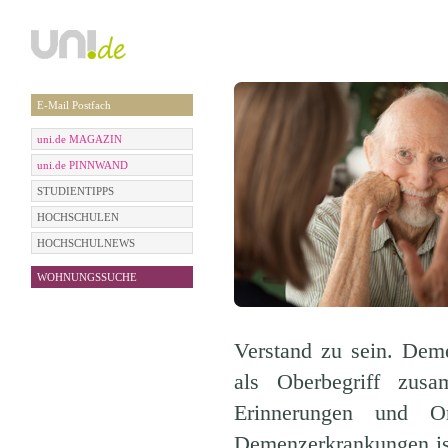
E-Mail Postfach
uni.de MAGAZIN
uni.de PINNWAND
STUDIENTIPPS
HOCHSCHULEN
HOCHSCHULNEWS
WOHNUNGSSUCHE
Verstand zu sein. Deme
als Oberbegriff zusa
Erinnerungen und Or
Demenzerkrankungen is