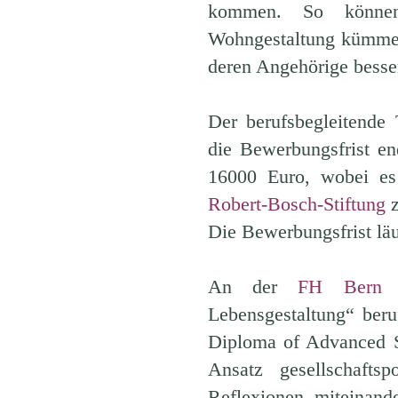
kommen. So können 
Wohngestaltung kümme
deren Angehörige besser
Der berufsbegleitende
die Bewerbungsfrist e
16000 Euro, wobei es 
Robert-Bosch-Stiftung
z
Die Bewerbungsfrist läu
An der
FH Bern
b
Lebensgestaltung“ beru
Diploma of Advanced St
Ansatz gesellschaftsp
Reflexionen miteinand