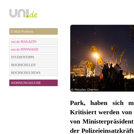
E-Mail Postfach
uni.de MAGAZIN
uni.de PINNWAND
STUDIENTIPPS
HOCHSCHULEN
HOCHSCHULNEWS
WOHNUNGSSUCHE
Park, haben sich mi
Kritisiert werden von
von Ministerpräsiden
der Polizeieinsatzkräf