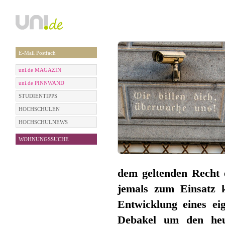
E-Mail Postfach
uni.de MAGAZIN
uni.de PINNWAND
STUDIENTIPPS
HOCHSCHULEN
HOCHSCHULNEWS
WOHNUNGSSUCHE
dem geltenden Recht e
jemals zum Einsatz 
Entwicklung eines ei
Debakel um den heut