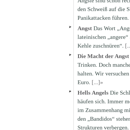
Ängste sind schon rec
den Schweiß auf die S
Panikattacken führen.
Angst
Das Wort „Angs
lateinischen „angere“ 
Kehle zuschnüren“.
[.
Die Macht der Angst
Trinken. Doch manche 
halten. Wir versuchen
Euro.
[...]»
Hells Angels
Die Schl
häufen sich. Immer me
im Zusammenhang mit 
den „Bandidos“ stehen
Strukturen verbergen.