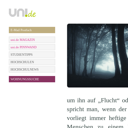
E-Mail Postfach
uni.de MAGAZIN
uni.de PINNWAND
STUDIENTIPPS
HOCHSCHULEN
HOCHSCHULNEWS
WOHNUNGSSUCHE
um ihn auf „Flucht“ od
spricht man, wenn der
vorliegt immer heftige
Menschen zu einem V