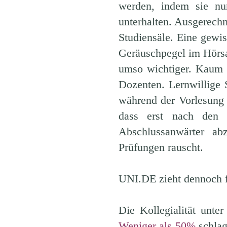
werden, indem sie nu
unterhalten. Ausgerech
Studiensäle. Eine gewi
Geräuschpegel im Hörsaa
umso wichtiger. Kaum e
Dozenten. Lernwillige 
während der Vorlesung 
dass erst nach den z
Abschlussanwärter ab
Prüfungen rauscht.
UNI.DE zieht dennoch f
Die Kollegialität unte
Weniger als 50%
schlag