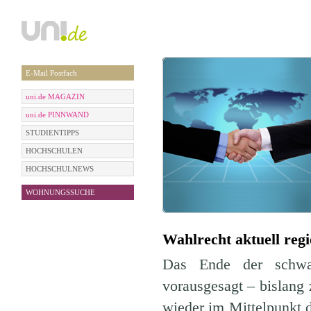
E-Mail Postfach
uni.de MAGAZIN
uni.de PINNWAND
STUDIENTIPPS
HOCHSCHULEN
HOCHSCHULNEWS
WOHNUNGSSUCHE
Wahlrecht aktuell regi
Das Ende der schwar
vorausgesagt – bislang
wieder im Mittelpunkt d