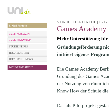
VON RICHARD KEHL | 15.12.2
E-Mail Postfach
Games Academy
uni.de MAGAZIN
Mehr Unterstützung für
uni.de PINNWAND
Gründungsförderung nich
STUDIENTIPPS
HOCHSCHULEN
initiiert eigenes Progra
HOCHSCHULNEWS
WOHNUNGSSUCHE
Die Games Academy Berl
Gründung des Games Aca
der Nutzung von räumlich
Know How der Schule die er
Das als Pilotprojekt gest