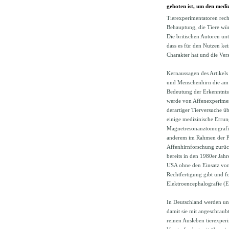
geboten ist, um den mediz
Tierexperimentatoren rech
Behauptung, die Tiere wür
Die britischen Autoren u
dass es für den Nutzen kei
Charakter hat und die Vers
Kernaussagen des Artikels
und Menschenhirn die am 
Bedeutung der Erkenntnis
werde von Affenexperimen
derartiger Tierversuche ü
einige medizinische Errun
Magnetresonanztomografie 
anderem im Rahmen der P
Affenhirnforschung zurück
bereits in den 1980er Ja
USA ohne den Einsatz von 
Rechtfertigung gibt und f
Elektroencephalografie (
In Deutschland werden un
damit sie mit angeschrau
reinen Ausleben tierexperi