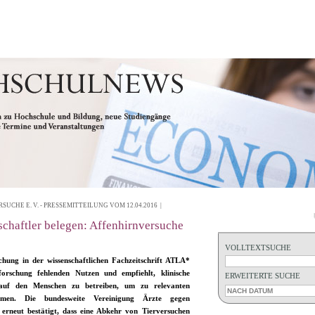
UCHE E. V. - PRESSEMITTEILUNG VOM 12.04.2016 |
schaftler belegen: Affenhirnversuche
VOLLTEXTSUCHE
ichung in der wissenschaftlichen Fachzeitschrift ATLA*
nforschung fehlenden Nutzen und empfiehlt, klinische
ERWEITERTE SUCHE
auf den Menschen zu betreiben, um zu relevanten
men. Die bundesweite Vereinigung Ärzte gegen
 erneut bestätigt, dass eine Abkehr von Tierversuchen