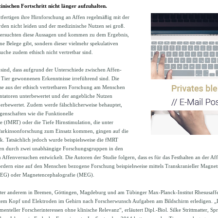
inischen Fortschritt nicht länger aufzuhalten.
tfertigen ihre Hirnforschung an Affen regelmäßig mit der
den nicht leiden und der medizinische Nutzen sei groß.
ntersuchten diese Aussagen und kommen zu dem Ergebnis,
ne Belege gibt, sondern dieser vielmehr spekulativen
uche zudem ethisch nicht vertretbar sind.
 sind, dass aufgrund der Unterschiede zwischen Affen-
Tier gewonnenen Erkenntnisse irreführend sind. Die
se aus der ethisch vertretbaren Forschung am Menschen
tatoren unterbewertet und der angebliche Nutzen
berbewertet. Zudem werde fälschlicherweise behauptet,
genschaften wie die Funktionelle
(fMRT) oder die Tiefe Hirnstimulation, die unter
arkinsonforschung zum Einsatz kommen, gingen auf die
. Tatsächlich jedoch wurde beispielsweise die fMRT
hren durch zwei unabhängige Forschungsgruppen in den
Affenversuchen entwickelt. Die Autoren der Studie folgern, dass es für das Festhalten an der Af
ordern eine auf den Menschen bezogene Forschung beispielsweise mittels Transkranieller Magnet
EEG) oder Magnetencephalografie (MEG).
ter anderem in Bremen, Göttingen, Magdeburg und am Tübinger Max-Planck-Institut Rhesusaffe
btem Kopf und Elektroden im Gehirn nach Forscherwunsch Aufgaben am Bildschirm erledigen. „
menteller Forscherinteressen ohne klinische Relevanz“, erläutert Dipl.-Biol. Silke Strittmatter, Sp