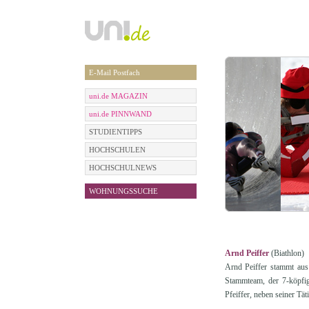
E-Mail Postfach
uni.de MAGAZIN
uni.de PINNWAND
STUDIENTIPPS
HOCHSCHULEN
HOCHSCHULNEWS
WOHNUNGSSUCHE
Arnd Peiffer
(Biathlon)
Arnd Peiffer stammt aus
Stammteam, der 7-köpfig
Pfeiffer, neben seiner Tä