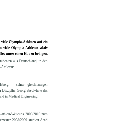
viele Olympia-Athleten auf ein
n viele Olympia-Athleten aktiv
lles unter einen Hut zu bringen.
Studenten aus Deutschland, in den
-Athleten:
sberg - seiner gleichnamigen
 Disziplin. Georg absolvierte das
and in Medical Engineering.
 Biathlon-Weltcups 2009/2010 zum
emester 2008/2009 studiert Arnd