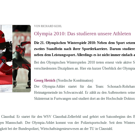
VON RICHARD KEHL
| 19.02.2010 13:47
Olympia 2010: Das studieren unsere Athleten
Die 21. Olympischen Winterspiele 2010: Neben dem Sport setzen 
zweites Standbein nach ihrer Sportlerkarriere. Darum studiere
neben dem Leistungssport. Allerdings es ist nicht immer einfach a
Bei den Olympischen Winterspielen 2010 treten erneut viele aktive 
verschiedensten Disziplinen an. Hier ein kurzer Überblick der Olympia
Georg Hettich
(Nordische Kombination)
Der Olympia-Athlet startet für das Team: Schonach-Rohrhard
Heimatgemeinde im Schwarzwald. Er zählt zu den Außenseitern seiner
Skiinternat in Furtwangen und studiert dort an der Hochschule Doktor
 Clausthal. Er startet für den WSV Clausthal-Zellerfeld und gehört seit Saisonbeginn des
en Mannschaft. Der Olympia-Athlet kommt von der Polizeisportschule. Seit dem Winters
tigkeit bei der Bundespolizei, Wirtschaftsingenieurwesen an der TU in Claustahl.