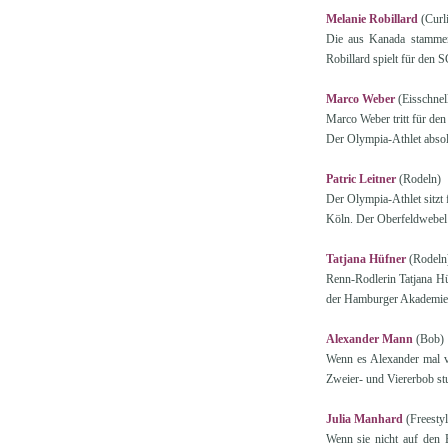
Melanie Robillard
(Curl
Die aus Kanada stammend
Robillard spielt für den S
Marco Weber
(Eisschnell
Marco Weber tritt für de
Der Olympia-Athlet absol
Patric Leitner
(Rodeln)
Der Olympia-Athlet sitzt 
Köln. Der Oberfeldwebel 
Tatjana Hüfner
(Rodeln
Renn-Rodlerin Tatjana Hü
der Hamburger Akademie 
Alexander Mann
(Bob)
Wenn es Alexander mal vo
Zweier- und Viererbob stu
Julia Manhard
(Freestyl
Wenn sie nicht auf den B