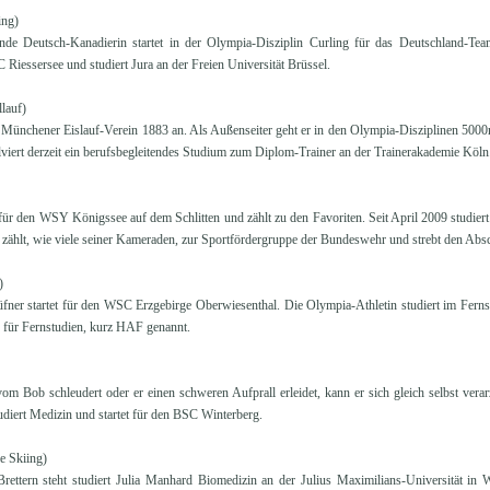
ing)
e Deutsch-Kanadierin startet in der Olympia-Disziplin Curling für das Deutschland-Tea
C Riessersee und studiert Jura an der Freien Universität Brüssel.
lauf)
n Münchener Eislauf-Verein 1883 an. Als Außenseiter geht er in den Olympia-Disziplinen 50
viert derzeit ein berufsbegleitendes Studium zum Diplom-Trainer an der Trainerakademie Köln
für den WSY Königssee auf dem Schlitten und zählt zu den Favoriten. Seit April 2009 studiert
zählt, wie viele seiner Kameraden, zur Sportfördergruppe der Bundeswehr und strebt den Absc
)
fner startet für den WSC Erzgebirge Oberwiesenthal. Die Olympia-Athletin studiert im Fern
für Fernstudien, kurz HAF genannt.
m Bob schleudert oder er einen schweren Aufprall erleidet, kann er sich gleich selbst ver
diert Medizin und startet für den BSC Winterberg.
e Skiing)
rettern steht studiert Julia Manhard Biomedizin an der Julius Maximilians-Universität in