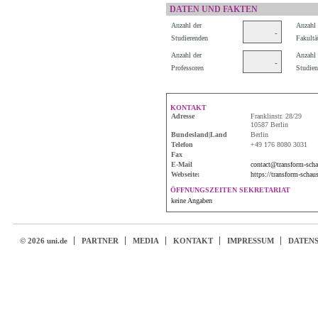
DATEN UND FAKTEN
Anzahl der
Anzahl 
-
Studierenden
Fakultä
Anzahl der
Anzahl 
-
Professoren
Studien
KONTAKT
Adresse
Franklinstr. 28/29
10587 Berlin
Bundesland|Land
Berlin
Telefon
+49 176 8080 3031
Fax
E-Mail
contact@transform-scha
Webseite:
https://transform-schau
ÖFFNUNGSZEITEN SEKRETARIAT
keine Angaben
© 2026 uni.de
PARTNER
MEDIA
KONTAKT
IMPRESSUM
DATEN