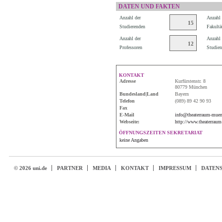
DATEN UND FAKTEN
Anzahl der
Anzahl 
15
Studierenden
Fakultä
Anzahl der
Anzahl 
12
Professoren
Studien
KONTAKT
Adresse
Kurfürstenstr. 8
80779 München
Bundesland|Land
Bayern
Telefon
(089) 89 42 90 93
Fax
E-Mail
info@theaterraum-muen
Webseite:
http://www.theaterrau
ÖFFNUNGSZEITEN SEKRETARIAT
keine Angaben
© 2026 uni.de
PARTNER
MEDIA
KONTAKT
IMPRESSUM
DATEN