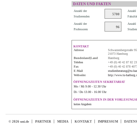
DATEN UND FAKTEN
Anzahl der
Anzahl 
5700
Studierenden
Fakultä
Anzahl der
Anzahl 
96
Professoren
Studien
KONTAKT
Adresse
Schwarzenbergstraße 95
21073 Hamburg
Bundesland|Land
Hamburg
Telefon
+49 (0) 40 42 87 82 23
Fax
+49 (0) 40 42 878 407
E-Mail
studienberatung@tu-har
Webseite:
http://www.tu-harburg.
ÖFFNUNGSZEITEN SEKRETARIAT
Mo / Mi 9.00 - 12.30 Uhr
Di / Do 13.00 - 16.00 Uhr
ÖFFNUNGSZEITEN IN DER VORLESUNGSF
keine Angaben
© 2026 uni.de
PARTNER
MEDIA
KONTAKT
IMPRESSUM
DATEN