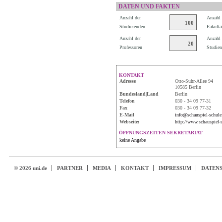
DATEN UND FAKTEN
Anzahl der
Anzahl 
100
Studierenden
Fakultä
Anzahl der
Anzahl 
20
Professoren
Studien
KONTAKT
Adresse
Otto-Suhr-Allee 94
10585 Berlin
Bundesland|Land
Berlin
Telefon
030 - 34 09 77-31
Fax
030 - 34 09 77-32
E-Mail
info@schauspiel-schule
Webseite:
http://www.schauspiel-
ÖFFNUNGSZEITEN SEKRETARIAT
keine Angabe
© 2026 uni.de
PARTNER
MEDIA
KONTAKT
IMPRESSUM
DATEN