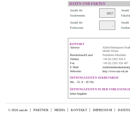
DATEN UND FAKTEN
Anzahl der
Anzahl 
1057
Studierenden
Fakultä
Anzahl der
Anzahl 
-
Professoren
Studien
KONTAKT
Adresse
Alfred-Herrhausen-Stra
58448 Witten
Bundesland|Land
Nordrhein-Westfalen
Telefon
+49 (0) 2302 926 0
Fax
+49 (0) 2302 926 407
E-Mail
studierendensekretaria
Webseite:
http://www.uni-wh.de
ÖFFNUNGSZEITEN SEKRETARIAT
Mo. - Fr. 8 - 16 Uhr
ÖFFNUNGSZEITEN IN DER VORLESUNGSF
keine Angaben
© 2026 uni.de
PARTNER
MEDIA
KONTAKT
IMPRESSUM
DATEN