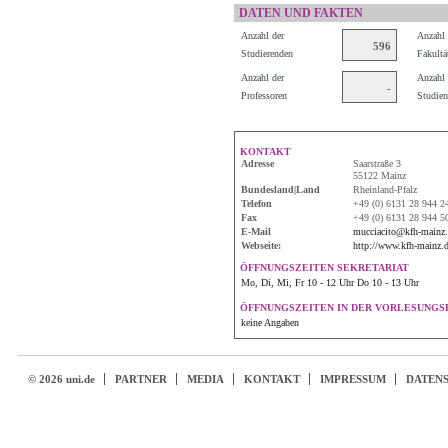
DATEN UND FAKTEN
Anzahl der
Anzahl 
596
Studierenden
Fakultä
Anzahl der
Anzahl 
-
Professoren
Studien
KONTAKT
Adresse
Saarstraße 3
55122 Mainz
Bundesland|Land
Rheinland-Pfalz
Telefon
+49 (0) 6131 28 944 2
Fax
+49 (0) 6131 28 944 5
E-Mail
mucciacito@kfh-mainz.
Webseite:
http://www.kfh-mainz.d
ÖFFNUNGSZEITEN SEKRETARIAT
Mo, Di, Mi, Fr 10 - 12 Uhr Do 10 - 13 Uhr
ÖFFNUNGSZEITEN IN DER VORLESUNGSF
keine Angaben
© 2026 uni.de
PARTNER
MEDIA
KONTAKT
IMPRESSUM
DATEN