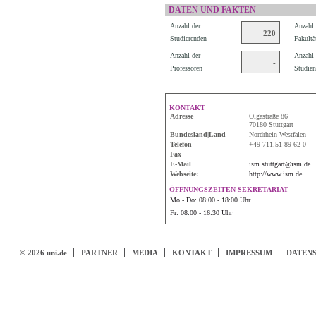
DATEN UND FAKTEN
Anzahl der
Anzahl 
220
Studierenden
Fakultä
Anzahl der
Anzahl 
-
Professoren
Studien
KONTAKT
Adresse
Olgastraße 86
70180 Stuttgart
Bundesland|Land
Nordrhein-Westfalen
Telefon
+49 711.51 89 62-0
Fax
E-Mail
ism.stuttgart@ism.de
Webseite:
http://www.ism.de
ÖFFNUNGSZEITEN SEKRETARIAT
Mo - Do: 08:00 - 18:00 Uhr
Fr: 08:00 - 16:30 Uhr
© 2026 uni.de
PARTNER
MEDIA
KONTAKT
IMPRESSUM
DATEN