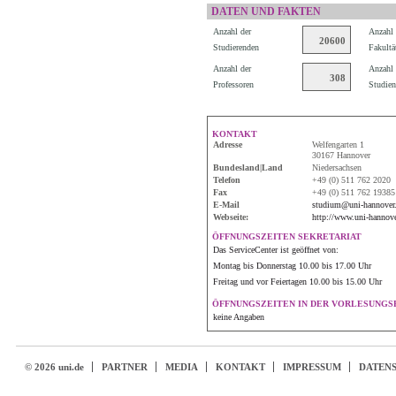
DATEN UND FAKTEN
Anzahl der
Anzahl 
20600
Studierenden
Fakultä
Anzahl der
Anzahl 
308
Professoren
Studien
KONTAKT
Adresse
Welfengarten 1
30167 Hannover
Bundesland|Land
Niedersachsen
Telefon
+49 (0) 511 762 2020
Fax
+49 (0) 511 762 19385
E-Mail
studium@uni-hannover
Webseite:
http://www.uni-hannove
ÖFFNUNGSZEITEN SEKRETARIAT
Das ServiceCenter ist geöffnet von:
Montag bis Donnerstag 10.00 bis 17.00 Uhr
Freitag und vor Feiertagen 10.00 bis 15.00 Uhr
ÖFFNUNGSZEITEN IN DER VORLESUNGSF
keine Angaben
© 2026 uni.de
PARTNER
MEDIA
KONTAKT
IMPRESSUM
DATEN