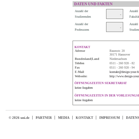
DATEN UND FAKTEN
Anzahl der
Anzahl 
-
Studierenden
Fakultä
Anzahl der
Anzahl 
-
Professoren
Studien
KONTAKT
Adresse
Baumstr. 20
30171 Hannover
Bundesland|Land
Niedersachsen
Telefon
0511 - 260 928 - 82
Fax
0511 - 260 928 - 94
E-Mail
kontakt@design-your-fu
Webseite:
http://www.design-your-
ÖFFNUNGSZEITEN SEKRETARIAT
keine Angaben
ÖFFNUNGSZEITEN IN DER VORLESUNGSF
keine Angaben
© 2026 uni.de
PARTNER
MEDIA
KONTAKT
IMPRESSUM
DATEN