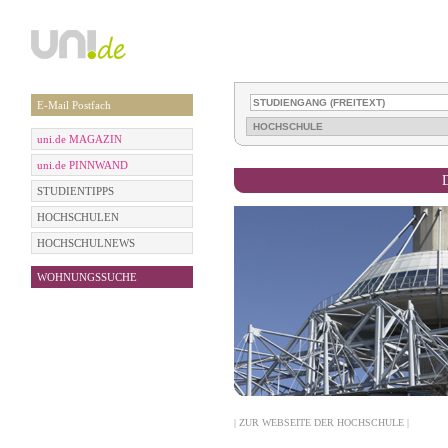
E-Mail Postfach
uni.de MAGAZIN
uni.de PINNWAND
STUDIENTIPPS
HOCHSCHULEN
HOCHSCHULNEWS
WOHNUNGSSUCHE
| ZUR WEBSEITE DER HOCHSCHULE |