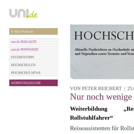
E-Mail Postfach
uni.de MAGAZIN
uni.de PINNWAND
STUDIENTIPPS
HOCHSCHULEN
HOCHSCHULNEWS
WOHNUNGSSUCHE
VON PETER REICHERT | 25.07
Nur noch wenige P
Weiterbildung „Rei
Rollstuhlfahrer“
Reiseassistenten für Roll