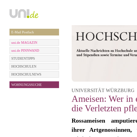
E-Mail Postfach
uni.de MAGAZIN
uni.de PINNWAND
STUDIENTIPPS
HOCHSCHULEN
HOCHSCHULNEWS
WOHNUNGSSUCHE
UNIVERSITÄT WÜRZBURG | 0
Ameisen: Wer in 
die Verletzten pfl
Rossameisen amputier
ihrer Artgenossinnen,