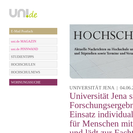
E-Mail Postfach
uni.de MAGAZIN
uni.de PINNWAND
STUDIENTIPPS
HOCHSCHULEN
HOCHSCHULNEWS
WOHNUNGSSUCHE
UNIVERSITÄT JENA | 04.06.2
Universität Jena st
Forschungsergeb
Einsatz individua
für Menschen mi
und lädt zur Fac