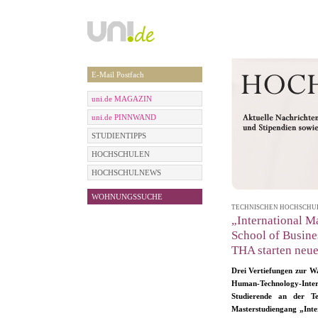
E-Mail Postfach
uni.de MAGAZIN
uni.de PINNWAND
STUDIENTIPPS
HOCHSCHULEN
HOCHSCHULNEWS
WOHNUNGSSUCHE
TECHNISCHEN HOCHSCHULE 
„International M
School of Busines
THA starten neu
Drei Vertiefungen zur Wa
Human-Technology-Inte
Studierende an der T
Masterstudiengang „Inte