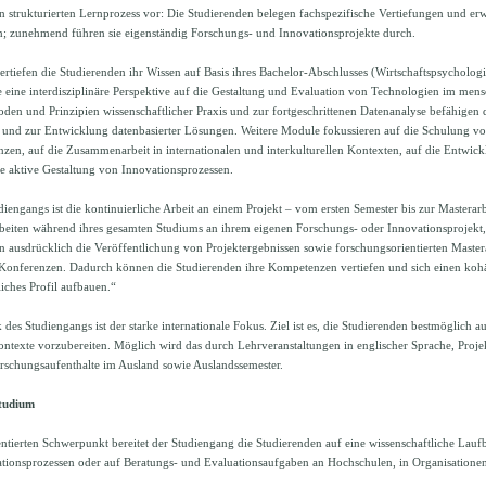
n strukturierten Lernprozess vor: Die Studierenden belegen fachspezifische Vertiefungen und erw
 zunehmend führen sie eigenständig Forschungs- und Innovationsprojekte durch.
rtiefen die Studierenden ihr Wissen auf Basis ihres Bachelor-Abschlusses (Wirtschaftspsychologi
 eine interdisziplinäre Perspektive auf die Gestaltung und Evaluation von Technologien im mens
en und Prinzipien wissenschaftlicher Praxis und zur fortgeschrittenen Datenanalyse befähigen 
 und zur Entwicklung datenbasierter Lösungen. Weitere Module fokussieren auf die Schulung v
n, auf die Zusammenarbeit in internationalen und interkulturellen Kontexten, auf die Entwic
e aktive Gestaltung von Innovationsprozessen.
iengangs ist die kontinuierliche Arbeit an einem Projekt – vom ersten Semester bis zur Masterarb
rbeiten während ihres gesamten Studiums an ihrem eigenen Forschungs- oder Innovationsprojekt, 
n ausdrücklich die Veröffentlichung von Projektergebnissen sowie forschungsorientierten Maste
f Konferenzen. Dadurch können die Studierenden ihre Kompetenzen vertiefen und sich einen k
liches Profil aufbauen.“
k des Studiengangs ist der starke internationale Fokus. Ziel ist es, die Studierenden bestmöglich 
ontexte vorzubereiten. Möglich wird das durch Lehrveranstaltungen in englischer Sprache, Projek
orschungsaufenthalte im Ausland sowie Auslandssemester.
tudium
ntierten Schwerpunkt bereitet der Studiengang die Studierenden auf eine wissenschaftliche Lauf
tionsprozessen oder auf Beratungs- und Evaluationsaufgaben an Hochschulen, in Organisation