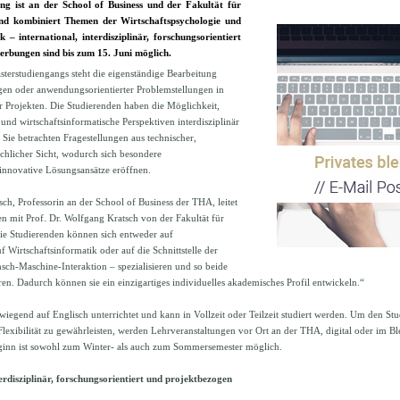
ng ist an der School of Business und der Fakultät für
und kombiniert Themen der Wirtschaftspsychologie und
 – international, interdisziplinär, forschungsorientiert
rbungen sind bis zum 15. Juni möglich.
erstudiengangs steht die eigenständige Bearbeitung
en oder anwendungsorientierter Problemstellungen in
r Projekten. Die Studierenden haben die Möglichkeit,
und wirtschaftsinformatische Perspektiven interdisziplinär
Sie betrachten Fragestellungen aus technischer,
chlicher Sicht, wodurch sich besondere
innovative Lösungsansätze eröffnen.
ch, Professorin an der School of Business der THA, leitet
 mit Prof. Dr. Wolfgang Kratsch von der Fakultät für
„Die Studierenden können sich entweder auf
f Wirtschaftsinformatik oder auf die Schnittstelle der
sch-Maschine-Interaktion – spezialisieren und so beide
n. Dadurch können sie ein einzigartiges individuelles akademisches Profil entwickeln.“
iegend auf Englisch unterrichtet und kann in Vollzeit oder Teilzeit studiert werden. Um den S
 Flexibilität zu gewährleisten, werden Lehrveranstaltungen vor Ort an der THA, digital oder im 
ginn ist sowohl zum Winter- als auch zum Sommersemester möglich.
erdisziplinär, forschungsorientiert und projektbezogen