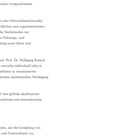
erben fortgeschrittene
e oder Wirtschaftsinformatik).
chlichen und organisatorischen
die Studierenden zur
on Führungs- und
klung neuer Ideen und
eit. Prof. Dr. Wolfgang Kratsch
entweder individuell oder in
rarbeiten in renommierten
ohärenten akademischen Werdegang
auf eine globale akademische
tarbeiten mit internationalen
bahn, auf die Gestaltung von
en und Unternehmen vor.