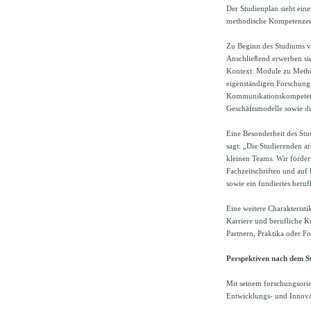
Der Studienplan sieht eine
methodische Kompetenzen;
Zu Beginn des Studiums ve
Anschließend erwerben sie
Kontext. Module zu Method
eigenständigen Forschung
Kommunikationskompetenze
Geschäftsmodelle sowie di
Eine Besonderheit des Stud
sagt: „Die Studierenden a
kleinen Teams. Wir förder
Fachzeitschriften und au
sowie ein fundiertes beruf
Eine weitere Charakteristi
Karriere und berufliche K
Partnern, Praktika oder F
Perspektiven nach dem S
Mit seinem forschungsorie
Entwicklungs- und Innova