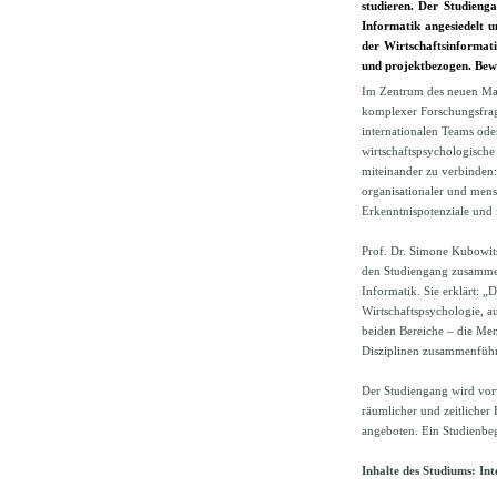
studieren. Der Studienga
Informatik angesiedelt 
der Wirtschaftsinformatik
und projektbezogen. Bewe
Im Zentrum des neuen Mast
komplexer Forschungsfrag
internationalen Teams ode
wirtschaftspsychologische 
miteinander zu verbinden: 
organisationaler und mens
Erkenntnispotenziale und 
Prof. Dr. Simone Kubowits
den Studiengang zusammen
Informatik. Sie erklärt: 
Wirtschaftspsychologie, au
beiden Bereiche – die Men
Disziplinen zusammenführe
Der Studiengang wird vorw
räumlicher und zeitlicher
angeboten. Ein Studienbe
Inhalte des Studiums: Int