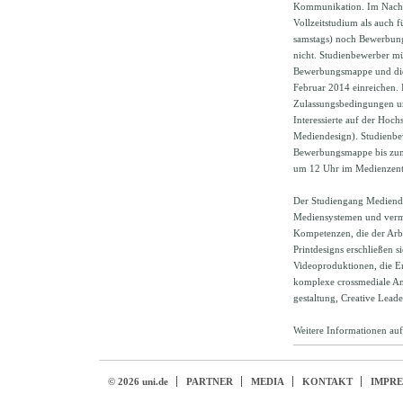
Kommunikation. Im Nach
Vollzeitstudium als auch 
samstags) noch Bewerbung
nicht. Studienbewerber mü
Bewerbungsmappe und die
Februar 2014 einreichen.
Zulassungsbedingungen u
Interessierte auf der Ho
Mediendesign). Studienbe
Bewerbungsmappe bis zum 
um 12 Uhr im Medienzent
Der Studiengang Mediendes
Mediensystemen und vermit
Kompetenzen, die der Arb
Printdesigns erschließen s
Videoproduktionen, die En
komplexe crossmediale An
gestaltung, Creative Lead
Weitere Informationen auf
© 2026 uni.de
PARTNER
MEDIA
KONTAKT
IMPR