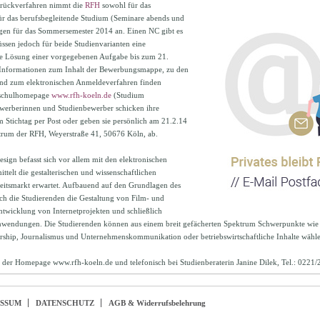
rückverfahren nimmt die
RFH
sowohl für das
für das berufsbegleitende Studium (Seminare abends und
en für das Sommersemester 2014 an. Einen NC gibt es
ssen jedoch für beide Studienvarianten eine
 Lösung einer vorgegebenen Aufgabe bis zum 21.
 Informationen zum Inhalt der Bewerbungsmappe, zu den
nd zum elektronischen Anmeldeverfahren finden
chschulhomepage
www.rfh-koeln.de
(Studium
werberinnen und Studienbewerber schicken ihre
Stichtag per Post oder geben sie persönlich am 21.2.14
rum der RFH, Weyerstraße 41, 50676 Köln, ab.
ign befasst sich vor allem mit den elektronischen
telt die gestalterischen und wissenschaftlichen
eitsmarkt erwartet. Aufbauend auf den Grundlagen des
ich die Studierenden die Gestaltung von Film- und
twicklung von Internetprojekten und schließlich
wendungen. Die Studierenden können aus einem breit gefächerten Spektrum Schwerpunkte wie
ership, Journalismus und Unternehmenskommunikation oder betriebswirtschaftliche Inhalte wähle
 der Homepage www.rfh-koeln.de und telefonisch bei Studienberaterin Janine Dilek, Tel.: 0221
ESSUM
DATENSCHUTZ
AGB & Widerrufsbelehrung